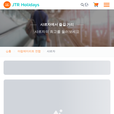
Mobile Search Opene
샤르자에서 즐길 거리
샤르자의 최고를 둘러보세요
홈
아랍에미리트 연합
샤르자