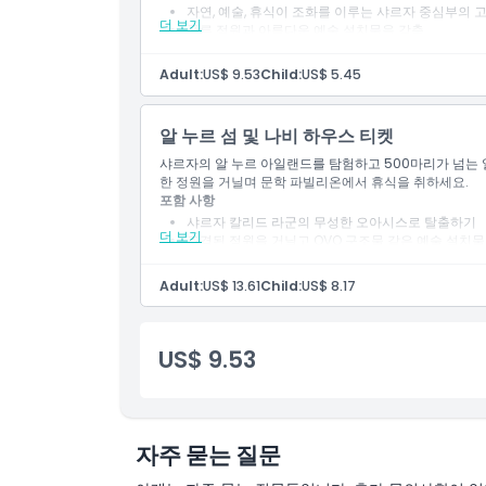
자연, 예술, 휴식이 조화를 이루는 샤르자 중심부의 
더 보기
푸른 정원과 아름다운 예술 설치물을 갖춤
평화로운 산책, 문화 전시 탐험, 조용한 환경에서 휴
위치
아랍에미리트 자연 애호가와 예술 애호가에게 이상
Adult:
US$ 9.53
Child:
US$ 5.45
가는 방법
알 누르 섬 및 나비 하우스 티켓
샤르자의 알 누르 아일랜드를 탐험하고 500마리가 넘는 
교환 방법
한 정원을 거닐며 문학 파빌리온에서 휴식을 취하세요.
포함 사항
샤르자 칼리드 라군의 무성한 오아시스로 탈출하기
더 보기
취소 정책
조경된 정원을 거닐고 OVO 구조물 같은 예술 설치
평온한 문학 파빌리온에서 휴식하기
기후 조절 서식지에 500종 이상의 나비가 서식하는 
Adult:
US$ 13.61
Child:
US$ 8.17
일드 제이 포함)
US$ 9.53
자주 묻는 질문