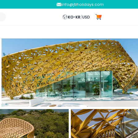
info@jtrholidays.com
KO-KR
/
USD