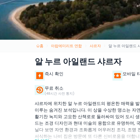
홈
아랍에미리트 연합
샤르자
알 누르 아일랜드 
알 누르 아일랜드 샤르자
즉시 확인
모바일 
무료 취소
(48시간 사전 통지)
샤르자에 위치한 알 누르 아일랜드의 평온한 매력을 발
이루는 숨겨진 보석입니다. 이 상을 수상한 명소는 자연
활기찬 녹지와 고요한 산책로로 둘러싸여 있어 도시 생
드는 조경 디자인과 현대 미술의 융합으로 유명하며, 
닐다 보면 자연 환경과 조화롭게 어우러진 조각, 조명 
서식하는 나비 집은 방문에 또 다른 신비로움을 더합니