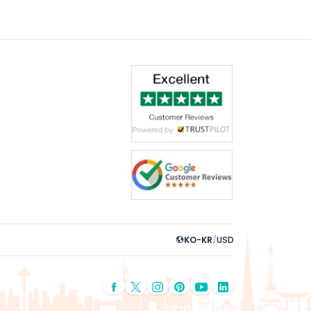
KO-KR
/
USD