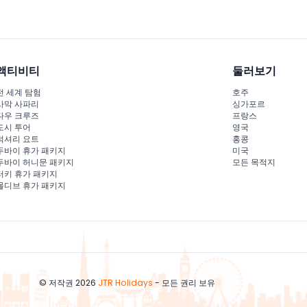
액티비티
둘러보기
전 세계 탐험
호주
사막 사파리
싱가포르
다우 크루즈
프랑스
도시 투어
영국
럭셔리 요트
홍콩
두바이 휴가 패키지
미국
두바이 허니문 패키지
모든 목적지
터키 휴가 패키지
몰디브 휴가 패키지
© 저작권 2026
JTR Holidays
- 모든 권리 보유