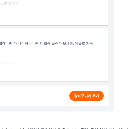
고요한 휴양지
식 즐기기
적
열대 나비가 서식하는 나비의 집에 들어가 보세요. 예술로 가득
물을 탐험하기
나비의 집에 입장하기 (에메랄드 스왤로우테일, 말라카이트, 테
장바구니에 추가