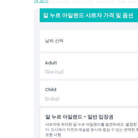
더 보기
파빌리온도 탐험할 수 있습니다. 휴식, 영감, 가족 친
성을 기념하는 독특한 경험을 제공합니다.
알 누르 아일랜드 샤르자 가격 및 옵션
샤르자 중심부에서 쉽게 접근할 수 있는 이 생태문화 명
꼭 방문해야 할 장소입니다. 알 누르 아일랜드는 상쾌
날짜 선택
하이라이트
Adult
포함 사항
(13세 이상)
아동 성인 정책
Child
(3-12세)
포함되지 않는 사항
알 누르 아일랜드 - 일반 입장권
운영 시간
샤르자에 위치한 알 누르 아일랜드를 발견하세요. 울창한 
다. 도시에서 자연과 예술을 동시에 즐길 수 있는 완벽한 
포함 사항
알아야 할 사항