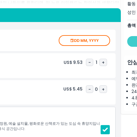
화적인 나들이를 원한다면, 알 누르 아일랜드는 창의성과 생물다양
활동
성인
소는 자연, 예술, 웰빙을 한 곳에서 즐기고자 하는 모든 이에게
총액
하고 창의적으로 영감을 받는 기억에 남을 여정을 약속합니다.
DD MM, YYYY
안심
US$ 9.53
-
1
+
최
예
완
US$ 5.45
-
0
+
2
4.
구
정원, 예술 설치물, 평화로운 산책로가 있는 도심 속 휴양지입니
휴식 공간입니다.