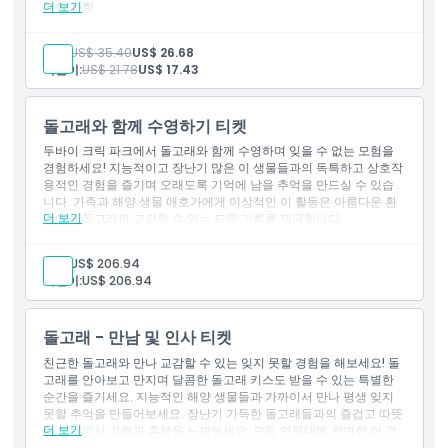
더 보기
포함 사항
이 패키지는 VIP 구역 좌석 티켓을 포함하며, 이 놀라운 동물들의
위치
놀라운 기술을 강조하는 45분간의 실내 인터랙티브 화려한 쇼에
성인:
US$ 35.40
US$ 26.68
입장할 수 있습니다.
어린이:
US$ 21.78
US$ 17.43
취소 정책
돌고래와 함께 수영하기 티켓
두바이 크릭 파크에서 돌고래와 함께 수영하며 잊을 수 없는 모험을
경험하세요! 지능적이고 장난기 많은 이 생물들과의 독특하고 상호작
용적인 경험을 즐기며 오래도록 기억에 남을 추억을 만드실 수 있습
니다. 가족과 해양 생물 애호가에게 이상적인 이 활동은 아름다운 환
더 보기
경에서 돌고래와 교감할 수 있는 드문 기회를 제공합니다.
포함 사항
물속에서 20분 세션.
성인:
US$ 206.94
어린이 및 성인 정책
어린이:
US$ 206.94
8세부터 11세까지 예약 가능하나 유료 성인 예약과 함께 해야 하
며, 돌고래 쇼 티켓을 받으려면 접수처에 방문해야 합니다.
돌고래 - 만남 및 인사 티켓
친근한 돌고래와 만나 교감할 수 있는 잊지 못할 경험을 해보세요! 돌
고래를 안아보고 만지며 달콤한 돌고래 키스도 받을 수 있는 특별한
순간을 즐기세요. 지능적인 해양 생물들과 가까이서 만나 평생 잊지
못할 추억을 만들어보세요. 장난기 가득한 돌고래들과의 즐겁고 따뜻
더 보기
한 만남에서 기쁨과 흥분을 느껴보세요. 모든 연령대에 완벽한 이 경
험은 미소, 웃음, 그리고 마법 같은 순간을 약속합니다!