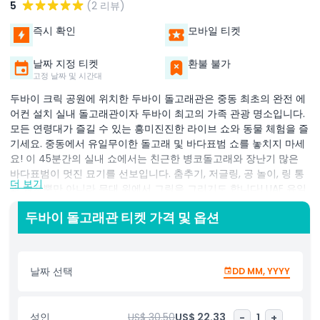
5
(2 리뷰)
즉시 확인
모바일 티켓
날짜 지정 티켓
환불 불가
고정 날짜 및 시간대
두바이 크릭 공원에 위치한 두바이 돌고래관은 중동 최초의 완전 에
어컨 설치 실내 돌고래관이자 두바이 최고의 가족 관광 명소입니다.
모든 연령대가 즐길 수 있는 흥미진진한 라이브 쇼와 동물 체험을 즐
기세요. 중동에서 유일무이한 돌고래 및 바다표범 쇼를 놓치지 마세
요! 이 45분간의 실내 쇼에서는 친근한 병코돌고래와 장난기 많은
바다표범이 멋진 묘기를 선보입니다. 춤추기, 저글링, 공 놀이, 링 통
더 보기
과 점프뿐만 아니라 무대 위에서 그림을 그리기도 합니다! UAE 유일
의 이국적인 새 쇼인 크릭 공원 새 쇼를 체험하세요. 마코앵무, 앵무
두바이 돌고래관 티켓 가격 및 옵션
새, 뿔부리새, 투칸을 포함한 20여 종의 다채로운 새들이 머리 위로
날아다니며 놀라운 묘기를 보여 줍니다. 새들이 생각보다 더 똑똑하
다는 것을 증명합니다! 진정 잊을 수 없는 모험을 원한다면 돌고래
플래닛에서 장엄한 돌고래 수영 체험을 해보세요. 깊은 물에서 돌고
날짜 선택
DD MM, YYYY
래와 함께 수영하며 등지느러미 견인 또는 배 타기를 즐기고, 키스,
포옹, 춤으로 교감할 수 있습니다. 5세 이상 자신감 있는 수영자를 대
상으로 하며, 전문 트레이너가 세션을 안내합니다. 개인 맞춤형 경험
성인
US$ 30.50
US$ 22.33
-
1
+