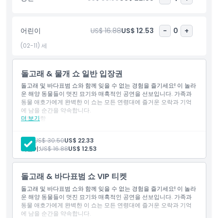
을 위해 그룹당 최대 8명으로 제한됩니다.
어린이
US$ 16.88
US$ 12.53
-
0
+
(02-11) 세
하이라이트
돌고래 & 물개 쇼 일반 입장권
돌고래 및 바다표범 쇼와 함께 잊을 수 없는 경험을 즐기세요! 이 놀라
운 해양 동물들이 멋진 묘기와 매혹적인 공연을 선보입니다. 가족과
포함 사항
동물 애호가에게 완벽한 이 쇼는 모든 연령대에 즐거운 오락과 기억
에 남을 순간을 약속합니다.
더 보기
포함 사항
아동 성인 정책
일반 좌석 티켓 포함
45분 실내용 돌고래 및 바다표범 쇼 입장
성인:
US$ 30.50
US$ 22.33
놀라운 동물 묘기와 스턴트가 포함된 라이브 공연 즐기기
어린이:
US$ 16.88
US$ 12.53
모든 연령층이 즐길 수 있는 재미있고 상호작용적인 경험
운영 시간
어린이 및 성인 정책
두(2) 세 미만 어린이는 무료입니다. 두바이 돌고래관 내 다른 어
돌고래 & 바다표범 쇼 VIP 티켓
트랙션의 어린이 나이는 다를 수 있으며 조건을 따라야 합니다.
알아야 할 사항
돌고래 및 바다표범 쇼와 함께 잊을 수 없는 경험을 즐기세요! 이 놀라
정확히 두(2) 세 이상 어린이는 유효한 어린이 티켓이 필요합니
운 해양 동물들이 멋진 묘기와 매혹적인 공연을 선보입니다. 가족과
다.
동물 애호가에게 완벽한 이 쇼는 모든 연령대에 즐거운 오락과 기억
정확히 열두(12) 세 이상은 성인 티켓이 필요합니다.
예약 마감 시간
에 남을 순간을 약속합니다.
7세 미만 어린이는 성인 없이 쇼 아레나에 입장할 수 없습니다.