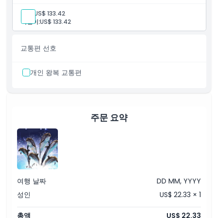
포함 사항
성인:
US$ 133.42
수영장 내 최대 3가지 돌고래 활동 (실내)
어린이:
US$ 133.42
VIP 돌고래 & 물개 쇼 티켓
사진 및 영상 촬영 제공
어린이 및 성인 정책
교통편 선호
5세 이상부터 이 패키지를 이용할 수 있습니다. 18세 이상의 유
료 성인이 5세에서 11세 사이의 어린이를 반드시 동반해야 합니
다.
개인 왕복 교통편
주문 요약
여행 날짜
DD MM, YYYY
성인
US$ 22.33 × 1
총액
US$ 22.33