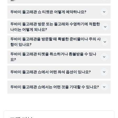
두바이 돌고래관은 매일 오전 10시부터 오후 7시까지 운영
두바이 돌고래관 쇼 티켓은 어떻게 예약하나요?
되며, 화요일은 휴관입니다. 돌고래 및 물개 쇼는 오전 11시,
오후 2시, 오후 6시에 진행되며, 이국적인 새 쇼는 오후 12
이 웹사이트에서 온라인으로 쉽게 티켓을 예약할 수 있으
시 15분, 오후 3시 15분, 오후 7시 15분에 진행됩니다(변경될
두바이 돌고래관 방문 또는 돌고래와 수영하기에 적합한
며, 선호하는 쇼 시간과 좌석을 확보하는 데 권장됩니다. 현
수 있으므로 예약 시 확인해 주세요).
나이는 어떻게 되나요?
장에서도 티켓을 구매할 수 있지만, 온라인 예약이 이용 가
2세 미만 어린이는 무료로 입장할 수 있으며, 2세에서 11세
능성을 보장합니다.
두바이 돌고래관을 방문할 때 특별한 준비물이나 주의 사
어린이는 어린이 티켓이 필요하고, 12세 이상은 성인 티켓
항이 있나요?
을 구매해야 합니다. 돌고래와 수영하려면 어린이가 최소 5
쇼 시작 최소 30분 전에 도착하시고, 크릭 공원 입장을 위해
세 이상이어야 하며, 5세에서 12세 사이 어린이는 요금을 지
두바이 돌고래관 티켓을 취소하거나 환불받을 수 있나
NOL 카드를 지참하세요(가격: NOL 카드 소지 시 AED 5, 현
불하는 성인과 동행해야 합니다.
요?
장 구매 시 AED 25). 수상 활동에 참여할 경우, 어린이가 최
두바이 돌고래관 티켓은 어떤 경우든 취소하거나 환불받을
소 연령 요건을 충족해야 하며, 수영복을 꼭 준비해 주세요.
두바이 돌고래관 쇼에서 어떤 좌석 옵션이 있나요?
수 없으니, 예약 전에 방문 계획을 신중하게 세워 주세요.
일반 좌석은 선착순이며, VIP 티켓은 예약된 좌석을 제공하
두바이 돌고래관 쇼에서는 어떤 것을 기대할 수 있나요?
여 보다 편안한 관람을 보장합니다.
45분간의 실내 공연에서 돌고래와 물개가 춤추기, 그림 그
리기 등의 묘기를 선보이며, 20종 이상의 이국적인 새들이
라이브 공연을 펼칩니다. 관람객의 편의를 위해 공연장은
완전히 냉방되어 있습니다.