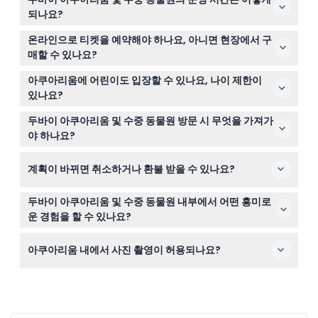
되나요?
아쿠아리움은 월요일부터 목요일까지 오전 10시부터 오후
온라인으로 티켓을 예약해야 하나요, 아니면 현장에서 구
11시까지, 금요일부터 일요일까지는 오전 10시부터 자정까
매할 수 있나요?
지 운영하며, 마지막 입장은 마감 45분 전까지 가능합니다
이 웹사이트에서 편리하게 온라인으로 티켓을 예약하거나
(변경될 수 있으니 예약 시 꼭 확인하세요).
아쿠아리움에 어린이도 입장할 수 있나요, 나이 제한이
도착 시 매표소에서 구매할 수 있습니다.
있나요?
15세 미만 어린이는 서명된 동의서가 있는 성인 동반이 필
두바이 아쿠아리움 및 수중 동물원 방문 시 무엇을 가져가
요하며, 2세 미만 어린이는 무료 입장 가능합니다. 2세 이상
야 하나요?
의 어린이는 성인과 동일한 요금을 지불해야 합니다.
예약 확인서(휴대폰 또는 인쇄본), 편안한 신발, 개인 사진
계획이 바뀌면 취소하거나 환불 받을 수 있나요?
촬영용 카메라를 준비하세요. 특별한 장비는 필요 없습니
다.
티켓은 환불 및 취소가 불가하므로 예약 전 계획을 확실히
두바이 아쿠아리움 및 수중 동물원 내부에서 어떤 흥미로
확인하세요.
운 경험을 할 수 있나요?
140종 이상의 해양 생물을 보고, 270° 몰입형 아쿠아리움
아쿠아리움 내에서 사진 촬영이 허용되나요?
터널을 걷고, 물고기 먹이 주기 시간을 관람하며, 수중 동물
원에서 수달, 거대 게, 그리고 거대한 킹 크로커다일을 탐험
네, 개인용 사진 촬영은 허용되므로 수중 모험의 추억을 마
할 수 있습니다.
음껏 담으세요.