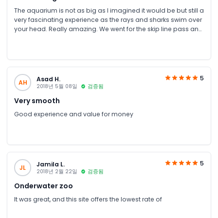
The aquarium is not as big as I imagined it would be but still a
very fascinating experience as the rays and sharks swim over
your head. Really amazing. We went for the skip line pass and
got to go behind the scenes, a nice little tour, ride a glass
bottom boat. Feeding the fishes was fun. The underwater zoo
has quite a few interesting exhibits especially King Croc, size
of that blew me away. All in all kids and parents will enjoy their
visit. The only thing the photographs taken by the venue
5
Asad H.
AH
photographers are way too expensive and yet make the
2018년 5월 08일
검증됨
perfect memory, but be prepared to pay a fair bit for them
Very smooth
Good experience and value for money
5
Jamila L.
JL
2018년 2월 22일
검증됨
Onderwater zoo
It was great, and this site offers the lowest rate of