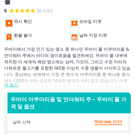
몰
5
(8 리뷰)
즉시 확인
모바일 티켓
환불 불가
날짜 지정 티켓
두바이에서 가장 인기 있는 명소 중 하나인 두바이 몰 아쿠아리움 &
언더워터 주에서 바다의 경이로움을 발견하세요. 두바이 몰 내부에
위치한 이 세계적 해양 명소에는 상어, 가오리, 그리고 수천 마리의
다채로운 물고기를 포함한 140종 이상의 수중 생물이 서식하고 있습
니다. 중심에는 세계에서 가장 큰 현수식 아쿠아리움 중 하나로 평가
받는 1,000만 리터 규모의 거대한 탱크가 자리 잡고 있습니다. 아쿠
더 보기
아리움 터널에서 모험을 시작하세요. 270도 유리 산책로가 바다 생
물이 머리 위와 옆에서 헤엄치는 숨막히는 광경을 둘러싸고 있습니
두바이 아쿠아리움 및 언더워터 주 - 두바이 몰 가
다. 주요 탱크 위에 위치한 언더워터 주에서는 거대한 게, 장난스러운
격 및 옵션
수달, 그리고 사육된 가장 큰 파충류 중 하나인 전설의 킹 크로커다
일을 만날 수 있습니다. 가족, 커플, 모험가들에게 완벽한 이 명소는
오락과 교육을 결합해 먹이 주기 세션과 유리 바닥 보트 타기 같은
날짜 선택
DD MM, YYYY
독특한 경험을 제공합니다. 해양 탐험에 몰입하거나 가족과 함께 즐
거운 하루를 보내고 싶을 때, 두바이 몰 아쿠아리움 & 언더워터 주는