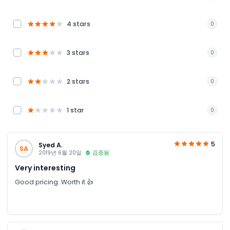
4 stars
0
3 stars
0
2 stars
0
1 star
0
5
Syed A.
SA
2019년 6월 20일
검증됨
Very interesting
Good pricing. Worth it 👍