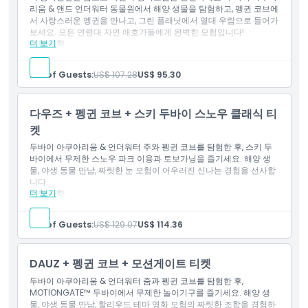
리움 & 앤드 언더워터 동물원에서 해양 생물을 탐험하고, 펭귄 코브에
서 사랑스러운 펭귄을 만나고, 그린 플래닛에서 열대 우림으로 들어가
보세요. 모든 연령대 자연 애호가들에게 완벽한 모험입니다!
더 보기
포함 사항
두바이 아쿠아리움 & 언더워터 주를 탐험하며 다양한 해양 생물
들을 발견하세요 & 펭귄 코브를 방문하여 펭귄들과 만나 교감할
No. of Guests:
US$ 107.28
US$ 95.30
수 있습니다.
3,000개 이상의 식물과 동물이 서식하는 더 그린 플래닛에서 열
대우림 서식지를 발견하세요.
다우즈 + 펭귄 코브 + 스키 두바이 스노우 클래식 티
켓
두바이 아쿠아리움 & 언더워터 주와 펭귄 코브를 탐험한 후, 스키 두
바이에서 무제한 스노우 파크 이용과 토보가닝을 즐기세요. 해양 생
물, 야생 동물 만남, 짜릿한 눈 모험이 어우러진 신나는 경험을 선사합
니다.
더 보기
포함 사항
두바이 아쿠아리움 & 언더워터 주를 탐험하며 다양한 해양 생물
을 만나요.
No. of Guests:
US$ 129.07
US$ 114.36
펭귄 코브를 방문하여 펭귄을 보고 교감해 보세요.
스키 두바이 스노우 클래식 패스로 스노우 파크, 썰매 타기 및 눈
활동에 무제한으로 이용하세요.
DAUZ + 펭귄 코브 + 모션게이트 티켓
두바이 아쿠아리움 & 언더워터 줌과 펭귄 코브를 탐험한 후,
MOTIONGATE™ 두바이에서 무제한 놀이기구를 즐기세요. 해양 생
물, 야생 동물 만남, 할리우드 테마 영화 모험의 짜릿한 조합을 경험하