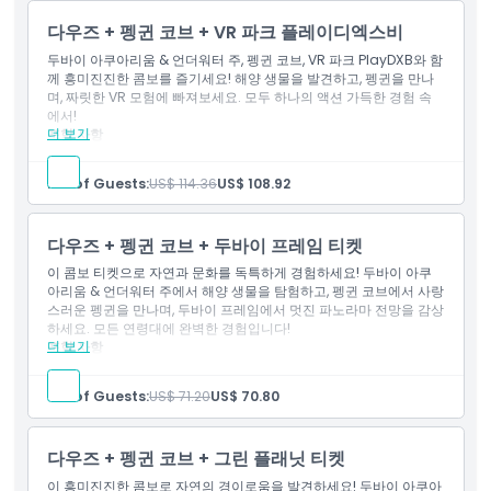
두바이 아쿠아리움 공식 매장에서 사용할 수 있는 20 AED 바우
다우즈 + 펭귄 코브 + VR 파크 플레이디엑스비
처 1장
두바이 아쿠아리움 & 언더워터 주, 펭귄 코브, VR 파크 PlayDXB와 함
께 흥미진진한 콤보를 즐기세요! 해양 생물을 발견하고, 펭귄을 만나
며, 짜릿한 VR 모험에 빠져보세요. 모두 하나의 액션 가득한 경험 속
에서!
더 보기
포함 사항
두바이 몰 아쿠아리움 탐험: 터널, 수중 동물원, 전망대, 그리고 펭
귄 코브.
No. of Guests:
US$ 114.36
US$ 108.92
VR 파크 두바이 ‘페이 앤 플레이’ 패스, 놀이기구와 게임에 275
AED 크레딧 포함.
다우즈 + 펭귄 코브 + 두바이 프레임 티켓
이 콤보 티켓으로 자연과 문화를 독특하게 경험하세요! 두바이 아쿠
아리움 & 언더워터 주에서 해양 생물을 탐험하고, 펭귄 코브에서 사랑
스러운 펭귄을 만나며, 두바이 프레임에서 멋진 파노라마 전망을 감상
하세요. 모든 연령대에 완벽한 경험입니다!
더 보기
포함 사항
두바이 몰 아쿠아리움 탐험: 터널, 수중 동물원, 전망대, 그리고 펭
귄 코브.
No. of Guests:
US$ 71.20
US$ 70.80
두바이 프레임 방문 및 스카이 데크 출입으로 올드 두바이와 뉴
두바이의 파노라마 뷰 감상.
과거와 미래 갤러리 탐험 및 부르즈 할리파, 데이라, 카라마 같은
다우즈 + 펭귄 코브 + 그린 플래닛 티켓
상징적인 랜드마크 감상.
이 흥미진진한 콤보로 자연의 경이로움을 발견하세요! 두바이 아쿠아