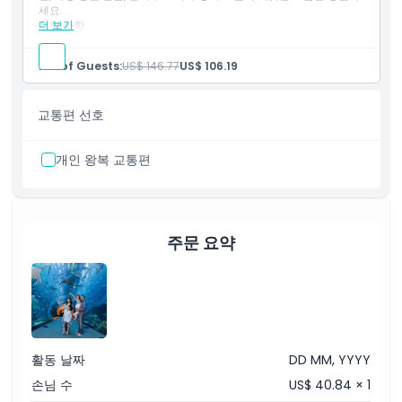
세요.
더 보기
포함 사항
두바이 아쿠아리움 & 언더워터 동물원을 탐험하고 해양 생물을
가까이에서 만나며 펭귄 코브를 방문해 펭귄과 교감하세요.
No. of Guests:
US$ 146.77
US$ 106.19
MOTIONGATE™ 두바이에서 놀이기구와 명소를 무제한으로 즐
기세요.
교통편 선호
개인 왕복 교통편
주문 요약
활동 날짜
DD MM, YYYY
손님 수
US$ 40.84 × 1