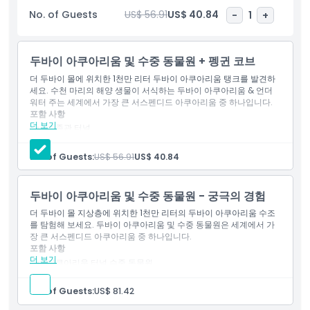
도심 한가운데서 잊지 못할 수중 모험을 선사합니다.
No. of Guests
US$ 56.91
US$ 40.84
-
1
+
하이라이트
두바이 아쿠아리움 및 수중 동물원 + 펭귄 코브
더 두바이 몰에 위치한 1천만 리터 두바이 아쿠아리움 탱크를 발견하
세요. 수천 마리의 해양 생물이 서식하는 두바이 아쿠아리움 & 언더
포함 사항
워터 주는 세계에서 가장 큰 서스펜디드 아쿠아리움 중 하나입니다.
포함 사항
더 보기
수족관 터널
아동 성인 정책
수중 동물원
수중 전망대
No. of Guests:
US$ 56.91
US$ 40.84
펭귄 코브
운영 시간
두바이 아쿠아리움 및 수중 동물원 - 궁극의 경험
위치
더 두바이 몰 지상층에 위치한 1천만 리터의 두바이 아쿠아리움 수조
를 탐험해 보세요. 두바이 아쿠아리움 및 수중 동물원은 세계에서 가
장 큰 서스펜디드 아쿠아리움 중 하나입니다.
포함 사항
취소 정책
더 보기
아쿠아리움 터널 수중 동물원
펭귄 코브 및 보육장
유리 바닥 보트 타기
No. of Guests:
US$ 81.42
물고기 먹이 주기 (가능 여부에 따름)
20 AED 음식 및 음료 바우처 1장