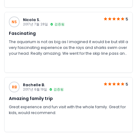
5
Nicola S.
NS
2017년 7월 28일
검증됨
Fascinating
The aquarium is not as big as I imagined it would be but still a
very fascinating experience as the rays and sharks swim over
your head. Really amazing. We went for the skip line pass and
got to go behind the scenes, a nice little tour, ride a glass
bottom boat. Feeding the fishes was fun. The underwater zoo
has quite a few interesting exhibits especially King Croc, size
of that blew me away. All in all kids and parents will enjoy their
visit. The only thing the photographs taken by the venue
5
Rachelle B.
RB
photographers are way too expensive and yet make the
2017년 6월 19일
검증됨
perfect memory, but be prepared to pay a fair bit for them
Amazing family trip
Great experience and fun visit with the whole family. Great for
kids, would recommend.