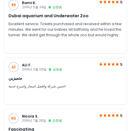
5
Rami K.
RK
2019년 5월 24일
검증됨
Dubai aquarium and Underwater Zoo
Excellent service. Tickets purchased and received within a few
minutes. We went for our babies 1st birthday and he loved the
tunnel. We didnt get through the whole zoo but would highly
recommend. We will be back when he is a bit older to see
more.
5
ALI F.
AF
2019년 2월 08일
검증됨
متميزين
احسن شركة وافضل اسعار واسرع خدمة
5
Nicola S.
NS
2018년 7월 28일
검증됨
Fascinating