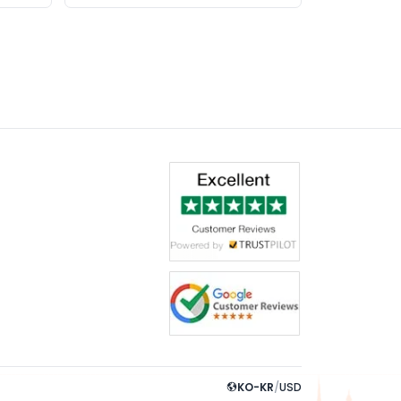
KO-KR
/
USD