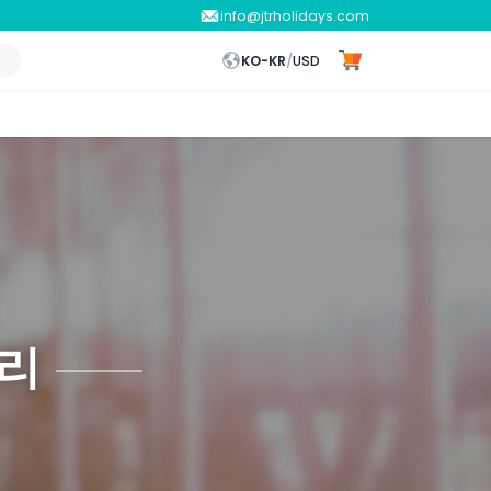
info@jtrholidays.com
KO-KR
/
USD
리