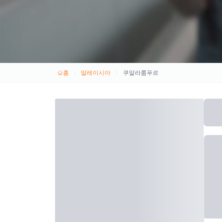
홈
말레이시아
쿠알라룸푸르