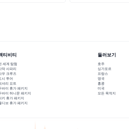
액티비티
둘러보기
전 세계 탐험
호주
사막 사파리
싱가포르
다우 크루즈
프랑스
도시 투어
영국
럭셔리 요트
홍콩
두바이 휴가 패키지
미국
두바이 허니문 패키지
모든 목적지
터키 휴가 패키지
몰디브 휴가 패키지