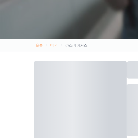
홈
미국
라스베이거스