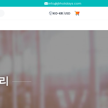
info@jtrholidays.com
KO-KR
/
USD
리