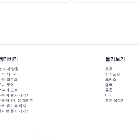
액티비티
둘러보기
전 세계 탐험
호주
사막 사파리
싱가포르
다우 크루즈
프랑스
도시 투어
영국
럭셔리 요트
홍콩
두바이 휴가 패키지
미국
두바이 허니문 패키지
모든 목적지
터키 휴가 패키지
몰디브 휴가 패키지