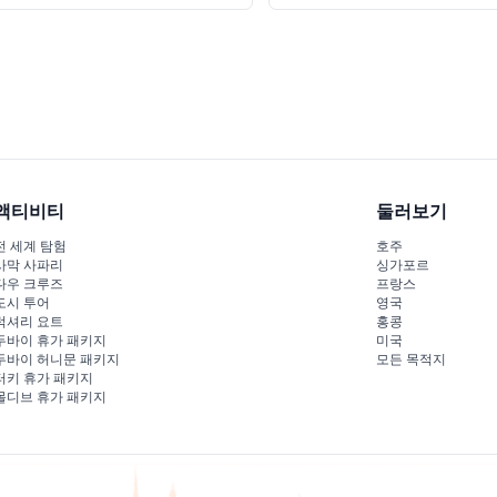
액티비티
둘러보기
전 세계 탐험
호주
사막 사파리
싱가포르
다우 크루즈
프랑스
도시 투어
영국
럭셔리 요트
홍콩
두바이 휴가 패키지
미국
두바이 허니문 패키지
모든 목적지
터키 휴가 패키지
몰디브 휴가 패키지