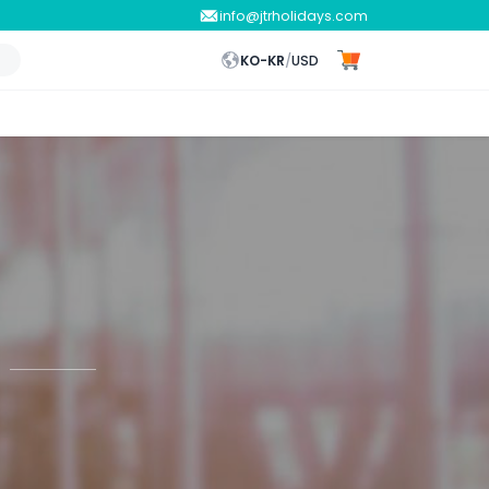
info@jtrholidays.com
KO-KR
/
USD