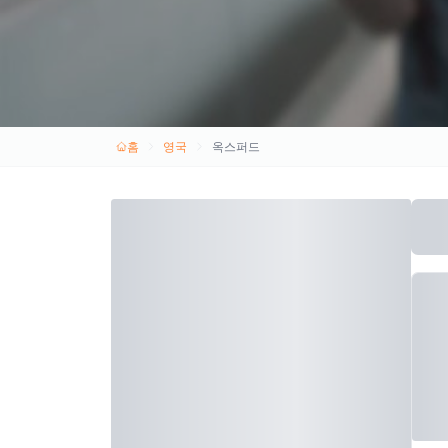
홈
영국
옥스퍼드