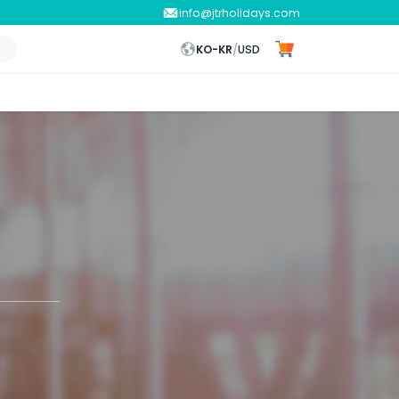
info@jtrholidays.com
KO-KR
/
USD