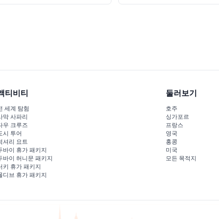
액티비티
둘러보기
전 세계 탐험
호주
사막 사파리
싱가포르
다우 크루즈
프랑스
도시 투어
영국
럭셔리 요트
홍콩
두바이 휴가 패키지
미국
두바이 허니문 패키지
모든 목적지
터키 휴가 패키지
몰디브 휴가 패키지