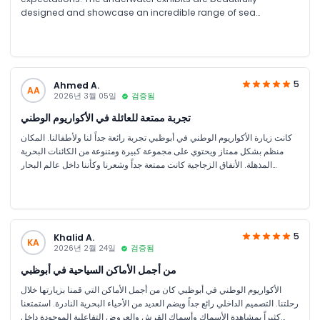
designed and showcase an incredible range of sea
creatures including sharks and exotic fish. We really enjoyed
the interactive displays and educational information
provided throughout the aquarium. It is both entertaining and
informative at the same time. Definitely one of the best
attractions to visit with family and friends.
5
Ahmed A.
AA
2026년 3월 05일
검증됨
تجربة ممتعة للعائلة في الأكواريوم الوطني
كانت زيارة الأكواريوم الوطني في أبوظبي تجربة رائعة جداً لنا ولأطفالنا. المكان
منظم بشكل ممتاز ويحتوي على مجموعة كبيرة ومتنوعة من الكائنات البحرية
المذهلة. الأنفاق الزجاجية كانت ممتعة جداً وشعرنا وكأننا داخل عالم البحار
الحقيقي. طاقم العمل متعاون وودود جداً، والتنظيم كان ممتاز من الدخول حتى
الخروج. أنصح بزيارة هذا المكان لكل من يزور أبوظبي، تجربة تستحق التكرار
بدون شك.
5
Khalid A.
KA
2026년 2월 24일
검증됨
من أجمل الأماكن السياحية في أبوظبي
الأكواريوم الوطني في أبوظبي كان من أجمل الأماكن التي قمنا بزيارتها خلال
رحلتنا. التصميم الداخلي رائع جداً ويضم العديد من الأحياء البحرية النادرة. استمتعنا
كثيراً بمشاهدة الأسماك وأسماك القرش والعروض التفاعلية الموجودة داخل