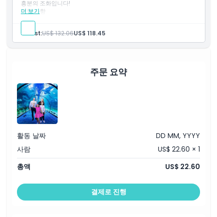
흥분의 조화입니다!
더 보기
포함 사항
아부다비 국립 아쿠아리움에서 해양 생물 탐험하기.
아부다비 씨월드에서 해양 동물과의 만남 즐기기.
Guest:
US$ 132.06
US$ 118.45
모든 연령층을 위한 교육과 흥미의 조화.
주문 요약
활동 날짜
DD MM, YYYY
사람
US$ 22.60 × 1
총액
US$ 22.60
결제로 진행