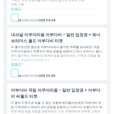
기세요. 모든 연령대를 위한 모험과 발견의 완벽한 조화!
포함 사항
더 보기
아부다비 국립 아쿠아리움에서 해양의 경이로움을 탐험하세요.
아부다비 페라리 월드에서 고속 놀이기구를 체험하세요.
모든 연령대를 위한 모험과 발견의 조화.
Guest:
US$ 123.89
US$ 114.36
내셔널 아쿠아리움 아부다비 - 일반 입장권 + 워너
브라더스 월드 아부다비 티켓
이 흥미진진한 콤보로 아부다비에서 즐거운 하루를 보내세요! 국립
아쿠아리움에서 매혹적인 해양 생물을 탐험하고 워너 브라더스 월드
에서 좋아하는 캐릭터의 세계에 발을 들여보세요. 가족과 모험을 좋
아하는 분들에게 완벽합니다!
더 보기
포함 사항
아부다비 국립 아쿠아리움에서 해양 생물을 탐험하세요.
재미와 오락을 위해 워너 브라더스 월드를 방문하세요.
Guest:
US$ 123.89
US$ 113.00
가족과 모험가에게 적합합니다.
아부다비 국립 아쿠아리움 - 일반 입장권 + 아부다
비 씨월드 티켓
이 콤보 티켓으로 잊을 수 없는 모험에 뛰어들어보세요! 아부다비 국
립 수족관에서 해양의 경이로움을 탐험하고, 아부다비 씨월드에서 짜
릿한 해양 동물 체험을 경험하세요. 모든 연령대에게 완벽한 교육과