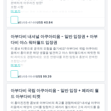
완벽하게 어우러진 방문!
포함 사항
더 보기
아부다비 국립 수족관에서 해양 생물을 탐험하세요.
카스르 알 와탄을 방문하여 문화와 건축의 아름다움을 경험하세
요.
Guest:
US$ 47.65
US$ 40.84
자연과 문화가 완벽하게 어우러진 방문.
아부다비 내셔널 아쿠아리움 - 일반 입장권 + 아부
다비 야스 워터월드 입장권
이 콤보 티켓으로 궁극의 모험을 즐기세요! 아부다비 국립 아쿠아리
움에서 흥미로운 해양 생물을 발견하고 야스 워터월드에서 짜릿한 워
터 라이드도 경험하세요. 모든 연령대를 위한 탐험과 흥분의 완벽한
조합입니다!
더 보기
포함 사항
아부다비 국립 수족관에서 해양 생물을 발견하세요.
야스 워터월드에서 짜릿한 수상 놀이기구를 즐기세요.
Guest:
US$ 119.81
US$ 99.39
모든 연령대가 즐길 수 있는 탐험과 흥분의 조화.
아부다비 국립 아쿠아리움 - 일반 입장 + 페라리 월
드 아부다비 티켓
이 흥미진진한 콤보로 아부다비의 최고를 경험하세요! 내셔널 아쿠아
리움에서 해양의 신비를 탐험하고 페라리 월드에서 고속 라이드를 즐