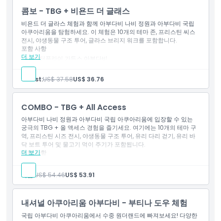
이용 약관
콤보 - TBG + 비욘드 더 글래스
비욘드 더 글라스 체험과 함께 아부다비 나비 정원과 아부다비 국립
아쿠아리움을 탐험하세요. 이 체험은 10개의 테마 존, 프리스틴 씨스
취소 정책
전시, 야생동물 구조 투어, 글라스 브리지 워크를 포함합니다.
포함 사항
더 보기
버터플라이 가든스 아부다비
국립 아쿠아리움 아부다비 – 10개 테마 구역
내셔널 지오그래픽 프리스틴 시즈 전시
Guest:
US$ 37.58
US$ 36.76
야생동물 구조 투어
글래스 브리지 워크
COMBO - TBG + All Access
아부다비 나비 정원과 아부다비 국립 아쿠아리움에 입장할 수 있는
궁극의 TBG + 올 액세스 경험을 즐기세요. 여기에는 10개의 테마 구
역, 프리스틴 시즈 전시, 야생동물 구조 투어, 유리 다리 걷기, 유리 바
닥 보트 투어 및 물고기 먹이 주기가 포함됩니다.
더 보기
포함 사항
국립 아부다비 아쿠아리움 – 10개의 주제 구역
내셔널 지오그래픽 프리스틴 씨즈 전시
사람:
US$ 54.46
US$ 53.91
야생동물 구조 투어
유리 다리 걷기
유리 바닥 보트 투어
내셔널 아쿠아리움 아부다비 - 부티나 도우 체험
물고기 먹이 주기
국립 아부다비 아쿠아리움에서 수중 원더랜드에 빠져보세요! 다양한