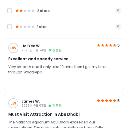
2 stars
0
1 star
0
5
Hoi Yee W.
HW
2026년 5월 24일
검증됨
Excellent and speedy service
Very smooth and it only take 10 mins then i get my ticket
through WhatsApp
5
James W.
JW
2026년 4월 03일
검증됨
Must Visit Attraction in Abu Dhabi
The National Aquarium Abu Dhabi exceeded our
expectations. The underwater exhibits are beautifully