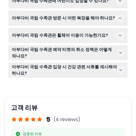
아부다비 국립 수족관에 어린이도 입장할 수 있나요?
부다비 국립 수족관 입장을 보장받으실 수 있습니다.
12세 미만의 어린이는 16세 이상의 성인과 함께 방문해야
아부다비 국립 수족관 방문 시 어떤 복장을 해야 하나요?
하며 방문 내내 감독을 받아야 합니다.
방문객은 상의와 신발을 포함한 적절한 의복을 착용해야 하
아부다비 국립 수족관은 휠체어 이용이 가능한가요?
며, 부적절하거나 모욕적인 복장은 입장이 허용되지 않습니
다.
네, 휠체어 및 유사 이동 보조기구가 허용되어 이동에 어려
아부다비 국립 수족관 예약 티켓의 취소 정책은 어떻게
움이 있는 손님들도 수족관을 이용할 수 있습니다.
되나요?
모든 티켓은 환불 불가하며 어떤 경우에도 취소할 수 없음
아부다비 국립 수족관 입장 시 건강 관련 서류를 제시해야
을 유의해 주세요.
하나요?
모든 방문객은 예방접종을 완료해야 하며, 알호슨(Alhosn)
앱에서 ‘그린 상태’를 보여줘야 입장할 수 있습니다.
고객 리뷰
5
(4 reviews)
검증된 리뷰