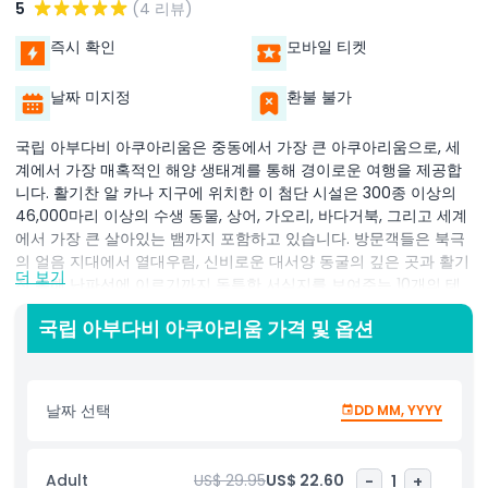
5
(4 리뷰)
즉시 확인
모바일 티켓
날짜 미지정
환불 불가
국립 아부다비 아쿠아리움은 중동에서 가장 큰 아쿠아리움으로, 세
계에서 가장 매혹적인 해양 생태계를 통해 경이로운 여행을 제공합
니다. 활기찬 알 카나 지구에 위치한 이 첨단 시설은 300종 이상의
46,000마리 이상의 수생 동물, 상어, 가오리, 바다거북, 그리고 세계
에서 가장 큰 살아있는 뱀까지 포함하고 있습니다. 방문객들은 북극
의 얼음 지대에서 열대우림, 신비로운 대서양 동굴의 깊은 곳과 활기
더 보기
찬 홍해 난파선에 이르기까지 독특한 서식지를 보여주는 10개의 테
마 존을 탐험할 수 있습니다. 유리 바닥 보트 투어와 가오리 체험과
국립 아부다비 아쿠아리움 가격 및 옵션
같은 인터랙티브 전시와 몰입형 체험은 가족, 관광객, 해양 애호가 모
두에게 완벽한 목적지입니다. 아쿠아리움은 환경청과 협력하여 야생
동물 구출 및 재활 노력을 지원하며, 보존과 교육에도 중요한 역할을
수행합니다. 흥미로운 전시와 실습 학습 기회를 통해 국립 아부다비
날짜 선택
DD MM, YYYY
아쿠아리움은 자연과 다시 연결되고 바다 보전의 중요성을 발견하도
록 손님들을 초대합니다. 모험, 교육, 혹은 파도 아래 평화로운 휴식
을 원하든 이 상징적인 명소는 진정으로 잊지 못할 경험을 약속합니
Adult
US$ 29.95
US$ 22.60
-
1
+