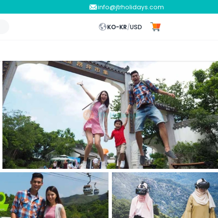
info@jtrholidays.com
KO-KR
/
USD