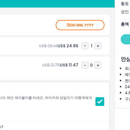
활동
성인
총액
DD MM, YYYY
US$ 26.14
US$ 24.86
-
1
+
안심
US$ 12.75
US$ 11.47
-
0
+
최
예
완
2
4.
다드 캐빈 케이블카를 타세요. 하이커와 당일치기 여행객에게
구
47