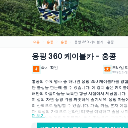
홈
홍콩
홍콩
옹핑 360 케이블카 - 홍콩
옹핑 360 케이블카 - 홍콩
즉시 확인
모바일 
휴대전화에
홍콩의 주요 명소 중 하나인 옹핑 360 케이블카를 경험
단 불상을 한눈에 볼 수 있습니다. 이 경치 좋은 케이
해안의 아름다움을 독특한 항공 시점에서 제공합니다. 
여 섬의 자연 풍경 위를 짜릿하게 즐기세요. 옹핑 마을에
리 산책으로 탐방할 수 있습니다. 가족, 커플, 혼자 여
다. 최상의 가격으로 온라인 티켓을 예약하고 줄을 서지
더 보기
완벽한 옹핑 360 케이블카는 필수 활동으로, 관광과 