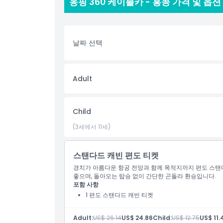
옹핑 360 케이블카 - 홍콩 가격 및 옵션
하이라이트
날짜 선택
포함 사항
아동 성인 정책
Adult
운영 시간
Child
(3세에서 11세)
위치
스탠다드 캐빈 편도 티켓
취소 정책
경치가 아름다운 항공 전망과 함께 목적지까지 편도 스탠
좋으며, 돌아오는 탑승 없이 간단한 곤돌라 환승입니다.
포함 사항
1 편도 스탠다드 캐빈 티켓
Adult:
US$ 26.14
US$ 24.86
Child:
US$ 12.75
US$ 11.