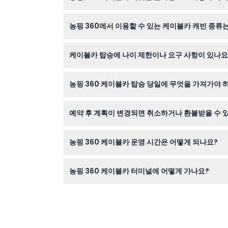
이 웹사이트에서 원하는 날짜, 시간, 캐빈 유형을 
농핑 360에서 이용할 수 있는 케이블카 캐빈 종류
농핑 360은 스탠다드, 글라스 바닥, 그리고 강화
케이블카 탑승에 나이 제한이나 요구 사항이 있나요
3세 미만 어린이는 무료로 탑승할 수 있으며, 12
농핑 360 케이블카 탑승 당일에 무엇을 가져가야 
농핑 마을 주변을 걷기에 편한 의복과 신발을 준
예약 후 계획이 변경되면 취소하거나 환불받을 수 
농핑 360 케이블카 티켓은 환불 불가이며 취소할 
농핑 360 케이블카 운영 시간은 어떻게 되나요?
주중에는 오전 10시부터 오후 6시까지 운영하며, 
농핑 360 케이블카 터미널에 어떻게 가나요?
퉁충 케이블카 터미널은 퉁충 MTR 역 옆에 있어 M