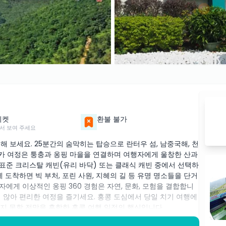
티켓
환불 불가
서 보여 주세요
해 보세요. 25분간의 숨막히는 탑승으로 란터우 섬, 남중국해, 천
블카 여정은 퉁충과 옹핑 마을을 연결하며 여행자에게 울창한 산과
표준 크리스탈 캐빈(유리 바닥) 또는 클래식 캐빈 중에서 선택하
 도착하면 빅 부처, 포린 사원, 지혜의 길 등 유명 명소들을 단거
행자에게 이상적인 옹핑 360 경험은 자연, 문화, 모험을 결합합니
 않아 편리한 여정을 즐기세요. 홍콩 도심에서 당일 치기 여행에
잊지 못할 전망을 혼합한 홍콩 여행 일정의 핵심입니다.