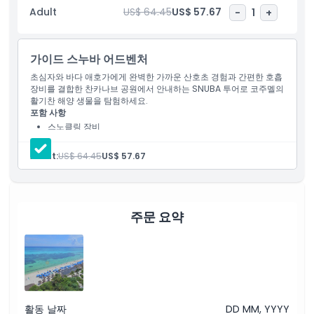
나는 방식으로 바다를 탐험하려는 누구에게나 적합합니다.
Adult
US$ 64.45
US$ 57.67
-
1
+
하이라이트
가이드 스누바 어드벤처
초심자와 바다 애호가에게 완벽한 가까운 산호초 경험과 간편한 호흡
장비를 결합한 찬카나브 공원에서 안내하는 SNUBA 투어로 코주멜의
포함 사항
활기찬 해양 생물을 탐험하세요.
포함 사항
스노클링 장비
아동 성인 정책
사물함
Adult:
US$ 64.45
US$ 57.67
포함되지 않는 사항
적합하지 않은 대상
주문 요약
알아야 할 사항
위치
활동 날짜
DD MM, YYYY