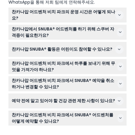
WhatsApp을 통해 저희 팀에게 연락해주세요.
찬카나압 어드벤처 비치 파크의 운영 시간은 어떻게 되나
요?
찬카나압 어드벤처 비치 파크는 월요일부터 토요일까지 오
찬카나압에서 SNUBA® 어드벤처를 하기 위해 스쿠버 자
전 8시부터 오후 5시까지 운영됩니다. (변경될 수 있으니
격증이 필요한가요?
예약 시 꼭 확인해 주세요)
아니요, SNUBA® 어드벤처는 스쿠버 자격증이 필요 없어서
찬카나압 SNUBA® 활동은 어린이도 참여할 수 있나요?
물속에서 안전하게 숨을 쉬고 해양 생물을 탐험하고 싶은
초보자에게 완벽합니다.
네, 8세 이상 어린이는 참여할 수 있으나, 8세에서 12세 사
찬카나압 어드벤처 비치 파크에서 하루를 보내기 위해 무
이 어린이는 유료 성인 보호자와 함께 참석해야 합니다.
엇을 가져가야 하나요?
수영복, 수건, 자외선 차단제, 그리고 미팅 장소에서 티켓을
찬카나압 어드벤처 비치 파크에서 SNUBA® 예약을 취소
보여줄 스마트폰을 가져오세요; 스노클링 장비와 라커는 제
하거나 변경할 수 있나요?
공됩니다.
예약이 완료된 후에는 취소, 환불 또는 변경이 불가능하니
예약 전에 알고 있어야 할 건강 관련 제한 사항이 있나요?
예약 전에 신중히 계획해 주세요.
SNUBA® 활동은 임산부나 심장 질환 또는 중대한 의학적 문
찬카나압 어드벤처 비치 파크에서 SNUBA® 어드벤처를
제가 있는 여행자에게는 권장되지 않습니다.
어떻게 예약할 수 있나요?
이 웹사이트에서 손쉽게 SNUBA® 어드벤처를 온라인으로