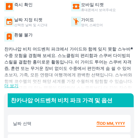
즉시 확인
모바일 티켓
휴대폰에서 보여주세요
날짜 지정 티켓
가이드
선택한 날짜 및 시간대
영어, 스페인어
환불 불가
찬카나압 비치 어드벤처 파크에서 가이드와 함께 잊지 못할 스누바®
수중 모험을 경험해 보세요. 스노클링의 편리함과 스쿠버 다이빙의
스릴을 결합한 흥미로운 활동입니다. 이 가이드 투어는 스쿠버 자격
증, 훈련 또는 무거운 장비 없이도 수중에서 편안하게 숨 쉴 수 있어
초보자, 가족, 모든 연령대 여행객에게 완벽한 선택입니다. 스누바와
함께 코수멜의 멋진 해양 세계를 가장 수월하게 탐험할 수 있습니다.
더 보기
공기 공급은 떠 있는 뗏목이 담당하여 스노클링보다 더 깊이 잠수할
수 있도록 하면서도 표면과 연결된 상태를 유지합니다. 맑은 카리브
찬카나압 어드벤처 비치 파크 가격 및 옵션
해 물속으로 내려가면 다채로운 물고기, 산호 형성 및 생생한 해양
생물을 가까이서 볼 수 있습니다. 훈련된 전문 가이드가 경험 내내
곁에 있어 안전을 보장하고 수중 모험을 최대한 즐길 수 있도록 도와
줍니다. 재미있는 가족 활동, 독특한 첫 다이빙 경험 또는 코수멜의
날짜 선택
DD MM, YYYY
자연미를 기억에 남게 즐기고 싶든 이 찬카나압 파크의 스누바 어드
벤처는 꼭 체험해 봐야 할 활동입니다. 간단하고 안전하며 새롭고 신