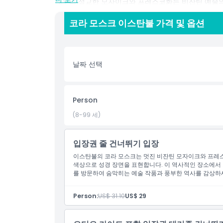
내부의 정교한 모자이크와 프레스코화는 비잔틴 예술의 
모스크를 거닐며 세월의 시험을 견뎌낸 섬세한 디자인
코라 모스크 이스탄불 가격 및 옵션
에디르네카프 지역에 위치한 코라 모스크는 역사적인 
구에게나 훌륭한 코스입니다. 건축, 예술, 또는 역사에
평화로운 분위기는 고대 장인정신의 아름다움을 감상하
날짜 선택
코라 모스크 방문은 잊을 수 없는 시간 여행이며, 이스
줍니다. 코라 모스크 티켓을 가지고 이 걸작 내부로 들
을 세우고 이스탄불의 코라 모스크의 아름다움을 발견
Person
(8-99 세)
하이라이트
입장권 줄 건너뛰기 입장
포함 사항
이스탄불의 코라 모스크는 멋진 비잔틴 모자이크와 프레스
색상으로 성경 장면을 표현합니다. 이 역사적인 장소에서
를 방문하여 숨막히는 예술 작품과 풍부한 역사를 감상하
아동 성인 정책
Person:
US$ 31.10
US$ 29
운영 시간