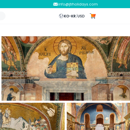
info@jtrholidays.com
KO-KR
/
USD