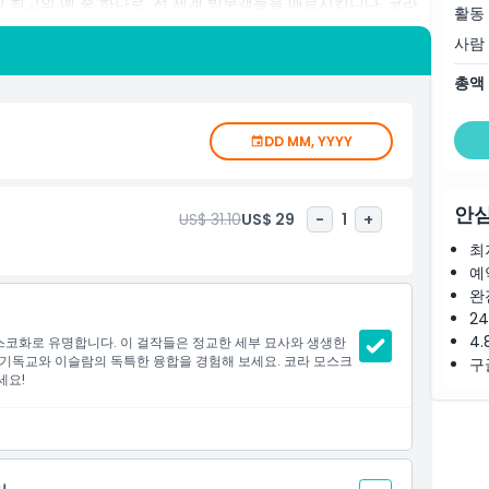
최고의 예 중 하나로, 전 세계 방문객들을 매료시킵니다. 코라
활동
과 장인정신을 감상할 수 있습니다.
사람
명소들로 둘러싸여 있어, 이스탄불의 풍부한 과거를 탐험하는 누
총액
 관심이 있든, 이 모스크는 매혹적인 경험을 제공합니다. 내부의
는 완벽한 장소입니다.
DD MM, YYYY
탄불에서 가장 주목할 만한 역사적 장소 중 하나를 볼 수 있게 해
어가 그 독특한 역사와 예술의 조화를 탐험하세요. 지금 방문 계획
하세요!
안심
US$ 31.10
US$ 29
-
1
+
최
예
완
2
4.
코화로 유명합니다. 이 걸작들은 정교한 세부 묘사와 생생한
 기독교와 이슬람의 독특한 융합을 경험해 보세요. 코라 모스크
구
세요!