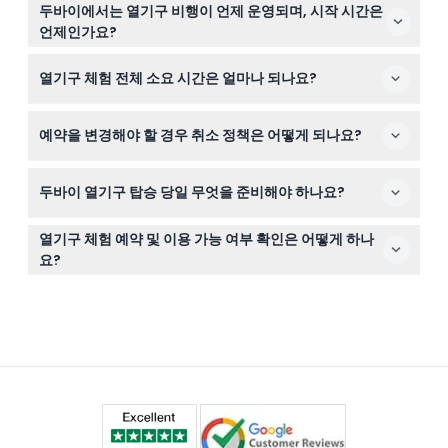
참가자는 7세 이상이어야 하며, 7세에서 11세 사이의 어린
두바이에서는 열기구 비행이 언제 운영되며, 시작 시간은
이와 12세 이상의 성인이 탑승할 수 있습니다. 임산부, 80세
언제인가요?
이상 노인, 심각한 심장질환자, 척추질환자 혹은 최근 수술
비행은 일반적으로 두바이의 서늘한 시기인 9월 중순부터
을 받은 분은 탑승이 적합하지 않습니다.
열기구 체험 전체 소요 시간은 얼마나 되나요?
5월까지 운영되며, 일출 시각에 맞춰 출발합니다. 픽업 시간
은 계절과 운영업체에 따라 오전 3시 30분부터 5시까지 다
호텔 이동, 비행 전 안내, 40~60분간의 열기구 비행, 그리
양합니다. (변동 가능하므로 예약 시 확인 바랍니다)
예약을 변경해야 할 경우 취소 정책은 어떻게 되나요?
고 비행 후 축하 행사를 포함해 전체 체험은 약 4~5시간 정
도 소요됩니다.
비행 48시간 이전에 취소하면 전액 환불(은행 수수료 제
두바이 열기구 탑승 당일 무엇을 준비해야 하나요?
외)이 가능하며, 24시간 이전 취소 시 50% 환불됩니다. 24
시간 이내 취소 또는 노쇼의 경우 환불이 불가능합니다.
비행 중 서 있을 수 있으니 편안하고 날씨에 적합한 복장과
열기구 체험 예약 및 이용 가능 여부 확인은 어떻게 하나
평평한 신발을 착용하세요. 멋진 일출 풍경을 촬영할 수 있
요?
도록 카메라 또는 스마트폰을 잊지 마세요.
이 웹사이트에서 간편하게 온라인 예약이 가능하며, 원하는
날짜의 실시간 이용 가능 여부도 확인할 수 있습니다.