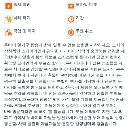
즉시 확인
모바일 티켓
낙타 타기
기간
픽업 및 하차
무료 취소
48시간 전
두바이 열기구 탑승과 함께 잊을 수 없는 모험을 시작하세요. 도시의
상징적인 스카이라인과 광대한 아라비아 사막의 숨막히는 전경을 제
공합니다. 일출과 함께 하늘로 조심스럽게 올라가면 끝없이 펼쳐진
황금빛 모래언덕과 부르즈 할리파, 두바이 마리나 같은 명소들을 새
로운 시각으로 감상할 수 있습니다. 이 평화로운 비행은 도시의 분주
함에서 벗어나 자연과 건축물이 완벽하게 어우러진 곳을 떠다니는
평온한 탈출구를 제공합니다. 특별한 행사를 기념하거나 단순히 두
바이를 독특한 방식으로 탐험하고 싶든, 이 체험은 오래도록 기억에
남을 추억을 약속합니다. 전문 조종사들이 안전하고 원활한 여행을
보장하며, 파노라마 전망은 멋진 사진 촬영 기회를 제공합니다. 커플,
가족, 모험을 추구하는 이들에게 이상적인 두바이 열기구 투어는
UAE 방문자라면 꼭 해야 할 활동입니다. 오늘 예약하고 지면 4,000
피트 위에서 두바이의 마법을 발견하세요. 단순한 투어 이상의 설렘,
평온함, 사막 일출의 아름다움을 결합한 일생일대의 경험입니다.