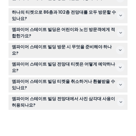
엠파이어 스테이트 빌딩의 운영 시간은 계절에 따라 다르
하나의 티켓으로 86층과 102층 전망대를 모두 방문할 수
며, 일반적으로 매일 열리며 마지막 엘리베이터 탑승은 날
있나요?
짜에 따라 오후 11시부터 오후 10시 30분까지입니다. 정확한
표준 티켓은 86층 메인 전망대 입장만 포함하며 102층 전
시간과 마지막 엘리베이터 탑승 가능 시간은 온라인 예약
엠파이어 스테이트 빌딩은 어린이와 노인 방문객에게 적
망대 입장은 포함되어 있지 않고 별도의 티켓이 필요합니
시 여기에서 확인하세요(변경될 수 있으니 예약 시 꼭 확인
합한가요?
다.
바랍니다).
네, 0~5세 어린이는 무료 입장하며 62세 이상의 노인을 포
엠파이어 스테이트 빌딩 방문 시 무엇을 준비해야 하나
함한 모든 연령대 방문객을 환영합니다. 이동이 불편한 분
요?
들을 위해 휠체어 접근이 가능합니다.
간편한 입장을 위해 예약 확인서와 스캔 가능한 QR 코드를
엠파이어 스테이트 빌딩 전망대 티켓은 어떻게 예약하나
지참하세요. 짐 보관소는 없으며 삼각대는 허용되지 않고
요?
반려동물은 서비스를 위한 동물을 제외하고 출입이 금지됩
이 웹사이트에서 손쉽게 티켓을 예약할 수 있으며 방문 날
니다.
엠파이어 스테이트 빌딩 티켓을 취소하거나 환불받을 수
짜와 시간을 선택하고 가능 여부도 확인할 수 있습니다.
있나요?
엠파이어 스테이트 빌딩 티켓은 환불 불가이며 취소할 수
엠파이어 스테이트 빌딩 전망대에서 사진 삼각대 사용이
없으니 예약 전에 계획을 확정하시기 바랍니다.
허용되나요?
모든 방문객이 원활히 관람할 수 있도록 전망대 내부에서는
삼각대 사용이 금지되어 있습니다.