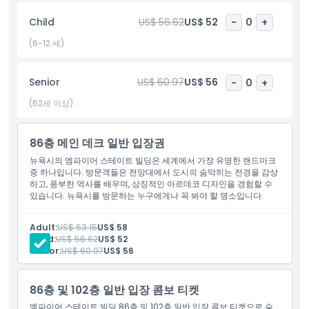
습니다. 지하철, 버스 또는 도보로 쉽게 접근 가능하며, 엠파이어 스
Child
US$ 56.62
US$ 52
-
0
+
테이트 빌딩은 모든 연령대 관광객이 뉴욕에서 꼭 해야 할 활동 중
하나입니다. 처음 방문하는 사람이든 재방문하는 여행자든, 전망대
(6-12 세)
방문은 뉴욕시의 진정한 정신을 담아내는 시대를 초월한 감동적인
경험을 선사합니다.
Senior
US$ 60.97
US$ 56
-
0
+
(62세 이상)
하이라이트
86층 메인 데크 일반 입장권
포함 사항
뉴욕시의 엠파이어 스테이트 빌딩은 세계에서 가장 유명한 랜드마크
중 하나입니다. 방문객들은 전망대에서 도시의 숨막히는 전경을 감상
하고, 풍부한 역사를 배우며, 상징적인 아르데코 디자인을 경험할 수
아동 성인 정책
있습니다. 뉴욕시를 방문하는 누구에게나 꼭 봐야 할 명소입니다.
Adult:
US$ 63.15
US$ 58
포함되지 않는 사항
Child:
US$ 56.62
US$ 52
Senior:
US$ 60.97
US$ 56
운영 시간
86층 및 102층 일반 입장 콤보 티켓
엠파이어 스테이트 빌딩 86층 및 102층 일반 입장 콤보 티켓으로 숨