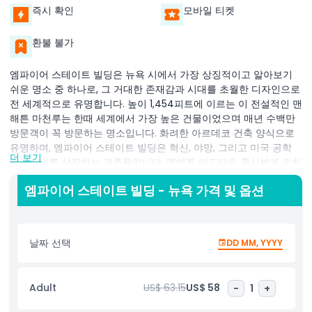
즉시 확인
모바일 티켓
환불 불가
엠파이어 스테이트 빌딩은 뉴욕 시에서 가장 상징적이고 알아보기
쉬운 명소 중 하나로, 그 거대한 존재감과 시대를 초월한 디자인으로
전 세계적으로 유명합니다. 높이 1,454피트에 이르는 이 전설적인 맨
해튼 마천루는 한때 세계에서 가장 높은 건물이었으며 매년 수백만
방문객이 꼭 방문하는 명소입니다. 화려한 아르데코 건축 양식으로
유명하며, 엠파이어 스테이트 빌딩은 혁신, 야망, 그리고 미국 공학
더 보기
황금시대를 상징하는 건축물입니다. 맨해튼 미드타운 중심부에 위치
해 있으며, 86층과 102층의 세계적으로 유명한 전망대에서 잊을 수
엠파이어 스테이트 빌딩 - 뉴욕 가격 및 옵션
없는 경험을 제공합니다. 이 전망대에서 센트럴 파크, 자유의 여신상,
브루클린 다리 등 뉴욕시의 유명 랜드마크를 포함한 360도 파노라
마 뷰를 감상할 수 있습니다. 낮이나 밤에 방문하든 이 전망대에서
바라보는 도시 스카이라인은 사진 애호가들에게 완벽할 정도로 숨
날짜 선택
DD MM, YYYY
막힐 만큼 아름답습니다. 놀라운 경관 외에도 이 건물은 1930년대 건
설부터 대중문화와 미국 역사에서의 위치에 이르기까지 풍부한 역사
를 전시하는 몰입형 전시를 제공합니다. 방문객들은 멀티미디어 전
Adult
US$ 63.15
US$ 58
-
1
+
시, 역사적 유물, 교육적 콘텐츠를 탐험하며 이 뉴욕 랜드마크가 어떻
게 지속적인 진보의 상징이 되었는지 이야기하는 내용을 접할 수 있