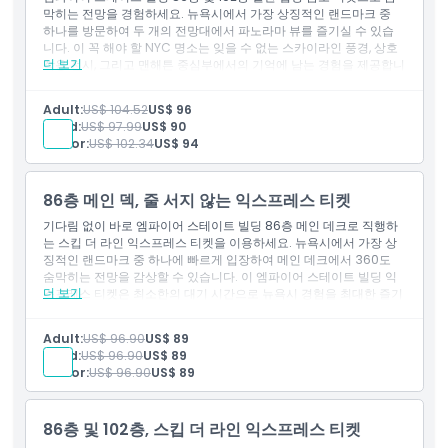
알아야 할 사항
막히는 전망을 경험하세요. 뉴욕시에서 가장 상징적인 랜드마크 중
하나를 방문하여 두 개의 전망대에서 파노라마 뷰를 즐기실 수 있습
니다. 이 꼭 해야 할 NYC 명소는 잊을 수 없는 스카이라인 풍경, 상호
위치
더 보기
작용 전시, 그리고 맨해튼 중심부에서의 기억에 남는 경험을 제공합니
다. 궁극의 뉴욕시 모험을 위해 지금 엠파이어 스테이트 빌딩 티켓을
예약하세요.
Adult:
US$ 104.52
US$ 96
가는 방법
Child:
US$ 97.99
US$ 90
Senior:
US$ 102.34
US$ 94
교환 방법
86층 메인 덱, 줄 서지 않는 익스프레스 티켓
기다림 없이 바로 엠파이어 스테이트 빌딩 86층 메인 데크로 직행하
취소 정책
는 스킵 더 라인 익스프레스 티켓을 이용하세요. 뉴욕시에서 가장 상
징적인 랜드마크 중 하나에 빠르게 입장하여 메인 데크에서 360도
숨막히는 전망을 감상할 수 있습니다. 이 엠파이어 스테이트 빌딩 익
더 보기
스프레스 티켓은 최소한의 대기 시간으로 뉴욕시 경험을 최대한 즐기
고자 하는 방문객에게 완벽합니다
Adult:
US$ 96.90
US$ 89
Child:
US$ 96.90
US$ 89
Senior:
US$ 96.90
US$ 89
86층 및 102층, 스킵 더 라인 익스프레스 티켓