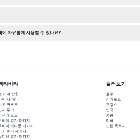
에서 스캔할 수 있도록 지참하고, 필요 시 유효한 신분증도 함께 가져가
취소할 수 없으므로 예약 전 여행 날짜가 확정되었는지 반드시 확인하세요.
이내에 자유롭게 사용할 수 있나요?
. 단, 바우처는 예약 확인일로부터 30일 이내에 사용해야 합니다.
액티비티
둘러보기
전 세계 탐험
호주
사막 사파리
싱가포르
다우 크루즈
프랑스
도시 투어
영국
럭셔리 요트
홍콩
두바이 휴가 패키지
미국
두바이 허니문 패키지
모든 목적지
터키 휴가 패키지
몰디브 휴가 패키지