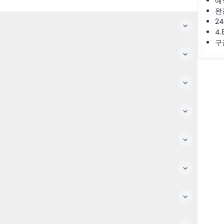
예
완
2
4.
구