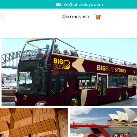
info@jtrholidays.com
KO-KR
/
USD