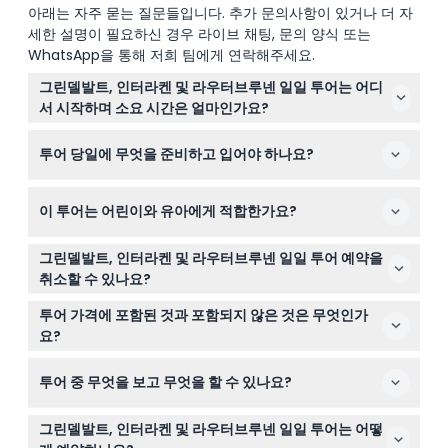
아래는 자주 묻는 질문들입니다. 추가 문의사항이 있거나 더 자
세한 설명이 필요하신 경우 라이브 채팅, 문의 양식 또는
WhatsApp을 통해 저희 팀에게 연락해주세요.
그린델발트, 인터라켄 및 라우터브루넨 일일 투어는 어디
서 시작하며 소요 시간은 얼마인가요?
투어는 취리히, 루체른, 제네바, 로잔, 인터라켄 등 주요 스
투어 당일에 무엇을 준비하고 입어야 하나요?
위스 도시에서 출발하며 출발 도시에 따라 약 10~12시간 정
도 소요됩니다. 체크인을 위해 출발 15분 전에 도착해 주세
편안한 신발을 신고 날씨에 맞는 복장을 입어 산악 경관과
요.
이 투어는 어린이와 유아에게 적합한가요?
도보 활동을 하루 종일 편안하게 즐기세요.
네, 0~15세 어린이는 유료 성인 동반 시 참가할 수 있으며,
그린델발트, 인터라켄 및 라우터브루넨 일일 투어 예약을
유아와 어린이도 예약 시 승객 수에 포함되어야 합니다.
취소할 수 있나요?
여행일 48시간 전까지 무료로 취소할 수 있으나 48시간 이
투어 가격에 포함된 것과 포함되지 않은 것은 무엇인가
내의 취소는 환불되지 않습니다. 환불 시 은행 송금 수수료
요?
가 발생할 수 있습니다.
영어/스페인어 가이드, 편안한 코치 교통편, 인터라켄, 그린
투어 중 무엇을 보고 무엇을 할 수 있나요?
델발트 및 라우터브루넨에서의 자유 시간이 포함되어 있습
니다. 명소 입장료, 식사, 음료 및 개인 경비는 포함되지 않
아이거, 묀히, 융프라우 봉우리의 멋진 경관을 감상하고, 그
습니다.
그린델발트, 인터라켄 및 라우터브루넨 일일 투어는 어떻
린델발트 마을을 약 3.5시간 자유롭게 탐험하며, 스타우바