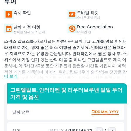
투어
즉시 확인
모바일 티켓
휴대폰에서 표시
날짜 지정 티켓
Free Cancellation
선택한 날짜 및 시간대
48시간 전
스위스 알프스를 가로지르는 아름다운 브뤼니그 고개를 넘으며 인터
라켄으로 가는 경치 좋은 버스 여행을 즐기세요. 인터라켄은 융프라
우 지역으로 가는 유명한 관문입니다. 인터라켄에서 짧은 정차 후, 스
위스에서 가장 인기 있는 산악 마을 중 하나인 그린델발트로 계속 이
동하며, 약 3시간 30분 동안 자유롭게 탐험할 시간을 가집니다. 매력
적인 거리를 산책하며 아이거, 묀히, 융프라우의 숨 막히는 전망을 감
더 보기
상하고 신선한 알파인 공기를 즐기세요. 더 많은 모험을 원하시면 퍼
스트 클리프 워크, 바칼프제 호수로의 경치 좋은 하이킹, 혹은 퍼스트
그린델발트, 인터라켄 및 라우터브루넨 일일 투어
산으로 가는 케이블카 타기 같은 선택 활동을 할 수 있습니다. 또한
가격 및 옵션
인상적인 빙하 협곡을 방문하거나 푼스트에크 산으로 가서 잊을 수
없는 더 많은 산악 전망을 감상할 수도 있습니다. 오후에는 우뚝 솟
은 절벽과 폭포로 둘러싸인 그림엽서 같은 마을 라우터브루넨으로
날짜 선택
DD MM, YYYY
여정이 계속됩니다. 평화로운 아름다움을 발견하고, 유명한 스타우
바흐 폭포를 방문하며 마법 같은 경치를 즐긴 후 돌아갑니다. 일정에
따라 투어는 역순으로 진행되어 라우터브루넨을 먼저 방문하고 그
성인
US$ 148.43
US$ 145.73
-
1
+