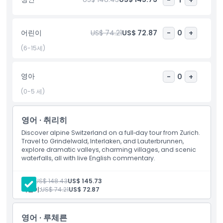
후 그린델발트와 인터라켄을 방문할 수도 있습니다. 원하시면 이 내
용을 더 판매 중심의 여행 설명이나 구글 순위용 투어 상품 버전으로
도 만들 수 있습니다.
어린이
US$ 74.21
US$ 72.87
-
0
+
(6-15세)
하이라이트
영아
-
0
+
포함 사항
(0-5 세)
아동 성인 정책
영어 · 취리히
Discover alpine Switzerland on a full‑day tour from Zurich.
포함되지 않는 사항
Travel to Grindelwald, Interlaken, and Lauterbrunnen,
explore dramatic valleys, charming villages, and scenic
waterfalls, all with live English commentary.
알아야 할 사항
성인:
US$ 148.43
US$ 145.73
어린이:
US$ 74.21
US$ 72.87
위치
영어 · 루체른
복장 규정