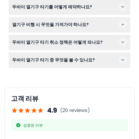
참가자는 최소 7세 이상이어야 하며, 7세 미만은 입장이 불
두바이 열기구 타기를 어떻게 예약하나요?
가합니다. 60세 이상 참가자는 서약서에 서명해야 하며, 체
중 120kg 초과 시 요금이 두 배 청구됩니다. 임산부와 80세
이 웹사이트에서 원하는 날짜와 패키지를 선택하여 간편하
이상은 안전상의 이유로 참여가 금지됩니다.
열기구 비행 시 무엇을 가져가야 하나요?
게 온라인 예약 절차를 완료하시면 됩니다.
아침이 쌀쌀할 수 있으니 따뜻한 겹옷을 편안하게 입고, 발
두바이 열기구 타기 취소 정책은 어떻게 되나요?
가락이 닫힌 신발을 신으며, 아름다운 사막 일출 사진을 위
해 카메라를 지참하세요.
72시간 전에 취소 시 전액 환불(이체 수수료 제외), 48시
두바이 열기구 타기 중 무엇을 볼 수 있나요?
간 전 취소 시 75% 환불, 24시간 전 취소 시 50% 환불이 가
능합니다. 24시간 이내 취소 또는 노쇼는 환불되지 않습니
사막 위 2,000에서 4,000피트 상공에서 금빛 모래언덕과
다.
사막 풍경, 그리고 마법 같은 일출의 전경을 감상할 수 있어
진정으로 잊지 못할 경험이 될 것입니다.
고객 리뷰
4.9
(20 reviews)
검증된 리뷰