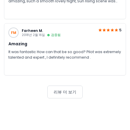
amazing, such a smooth lovely flight, Sun rising scene was
awesome , took upto 4000 feet altitude. Unfortunately
certificate was not given, I don't know why? Captain and
ground crew is very supportive, humble and cooperative. I
rate as 5 star.
5
Farheen M.
FM
2018년 2월 16일
검증됨
Amazing
It was fantastic How can that be so good? Pilot was extremely
talented and expert , I definitely recommend .
리뷰 더 보기