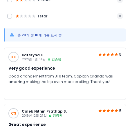
1 star
0
총 20개 중 10개 리뷰 표시 중
5
Kateryna K.
KK
2021년 11월 04일
검증됨
Very good experience
Good arrangement from JTR team. Capitan Orlando was
amazing making the trip even more exciting. Thank you!
5
Caleb Nithin Prathap S.
CS
2019년 12월 27일
검증됨
Great experience