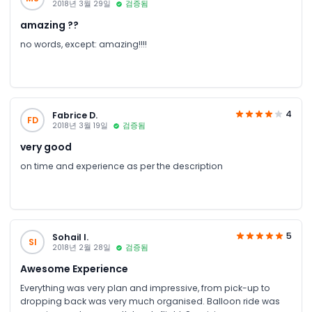
2018년 3월 29일
검증됨
amazing ??
no words, except: amazing!!!!
4
Fabrice D.
FD
2018년 3월 19일
검증됨
very good
on time and experience as per the description
5
Sohail I.
SI
2018년 2월 28일
검증됨
Awesome Experience
Everything was very plan and impressive, from pick-up to
dropping back was very much organised. Balloon ride was