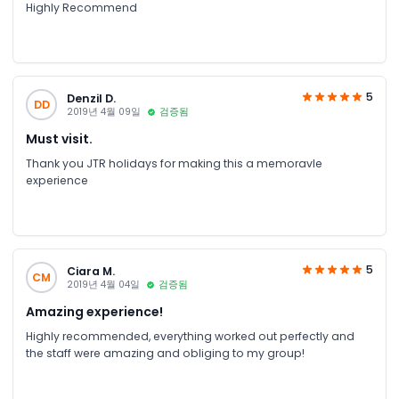
Highly Recommend
5
Denzil D.
DD
2019년 4월 09일
검증됨
Must visit.
Thank you JTR holidays for making this a memoravle
experience
5
Ciara M.
CM
2019년 4월 04일
검증됨
Amazing experience!
Highly recommended, everything worked out perfectly and
the staff were amazing and obliging to my group!