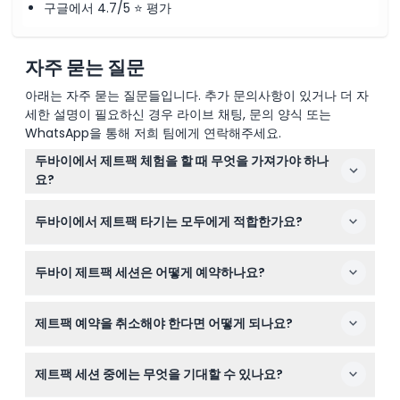
구글에서 4.7/5 ⭐ 평가
자주 묻는 질문
아래는 자주 묻는 질문들입니다. 추가 문의사항이 있거나 더 자
세한 설명이 필요하신 경우 라이브 채팅, 문의 양식 또는
WhatsApp을 통해 저희 팀에게 연락해주세요.
두바이에서 제트팩 체험을 할 때 무엇을 가져가야 하나
요?
유효한 원본 여권 또는 신분증, 수건, 그리고 해변복을 꼭 지
두바이에서 제트팩 타기는 모두에게 적합한가요?
참하세요. 편안한 수영복을 입으면 세션을 더욱 즐길 수 있
습니다.
제트팩 타기는 17세 이상이고 체중이 50~90kg 사이인 이
두바이 제트팩 세션은 어떻게 예약하나요?
용객에게 적합합니다. 최근 6개월 내 수술을 받았거나 임신
중인 경우에는 권장하지 않습니다.
이 웹사이트에서 간편하게 제트팩 세션을 온라인으로 예약
제트팩 예약을 취소해야 한다면 어떻게 되나요?
할 수 있습니다. 원하는 날짜와 시간을 선택한 후 예약 안내
에 따라 자리를 확보하세요.
세션 24시간 전까지 취소하면 전액 환불이 가능하지만, 이
제트팩 세션 중에는 무엇을 기대할 수 있나요?
체 수수료가 발생할 수 있습니다. 24시간 이내 취소나 무단
불참 시 전액 요금이 부과됩니다.