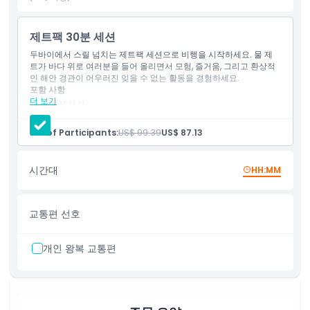
아동 성인 정책
제트팩 30분 세션
두바이에서 스릴 넘치는 제트팩 세션으로 비행을 시작하세요. 물 제
적합하지 않은 대상
트가 바다 위로 여러분을 들어 올리면서 모험, 즐거움, 그리고 환상적
인 해안 경관이 어우러진 잊을 수 없는 활동을 경험하세요.
포함 사항
알아야 할 사항
더 보기
30분 세션
구명조끼
전문 개인 가이드
No. of Participants:
US$ 99.39
US$ 87.13
위치
헬멧 사용
워터 제트팩 장비
안내
시간대
HH:MM
처음 10분 동안, 아워 워터 스포츠 두바이 전문 강사가 장비 사용
취소 정책
법, 이륙 방법, 손 신호 및 안전 절차를 설명한 후 20분 동안 비행
할 수 있습니다. 몇 분 만에 비행의 자유를 즐기실 수 있습니다.
교통편 선호
개인 왕복 교통편