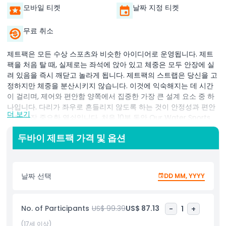
모바일 티켓
날짜 지정 티켓
무료 취소
제트팩은 모든 수상 스포츠와 비슷한 아이디어로 운영됩니다. 제트
팩을 처음 탈 때, 실제로는 좌석에 앉아 있고 체중은 모두 안장에 실
려 있음을 즉시 깨닫고 놀라게 됩니다. 제트팩의 스트랩은 당신을 고
정하지만 체중을 분산시키지 않습니다. 이것에 익숙해지는 데 시간
이 걸리며, 제어와 편안함 양쪽에서 집중한 가장 큰 설계 요소 중 하
나입니다. 다리가 좌우로 흔들리지 않도록 하는 것이 안정성과 편안
더 보기
함의 가장 중요한 열쇠입니다. 처음 10분 동안 Our Water Sports
Dubai 전문 강사가 장치 사용법, 이착륙 방법, 손 신호, 안전 절차를
두바이 제트팩 가격 및 옵션
설명하며 그 후 20분 동안 비행 시간을 갖습니다. 몇 분 내에 비행의
자유를 만끽하게 될 것입니다.
날짜 선택
DD MM, YYYY
하이라이트
No. of Participants
US$ 99.39
US$ 87.13
-
1
+
포함 사항
(17세 이상)