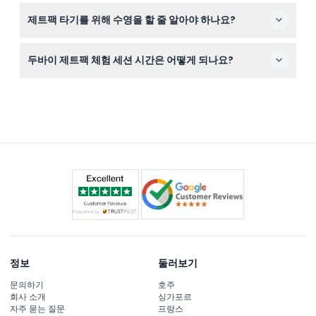
30분 세션에는 10분간의 안전 교육과 전문 강사의 지도가
제트팩 타기를 위해 수영을 할 줄 알아야 하나요?
포함되며, 이후 20분 동안 물 위 20~30피트 높이에서 비행
을 즐기게 됩니다.
네, 이 활동은 물 위에서 진행되므로 기본적인 수영 능력이
두바이 제트팩 체험 세션 시간은 어떻게 되나요?
필요하며, 안전 지침을 꼼꼼히 따라야 합니다.
제트팩 세션은 일반적으로 매일 오전 10시부터 오후 6시까
지 운영되나, 예약 과정에서 이용 가능 시간을 확인할 수 있
습니다(변경될 수 있으니 예약 시 꼭 확인하세요).
정보
둘러보기
문의하기
호주
회사 소개
싱가포르
자주 묻는 질문
프랑스