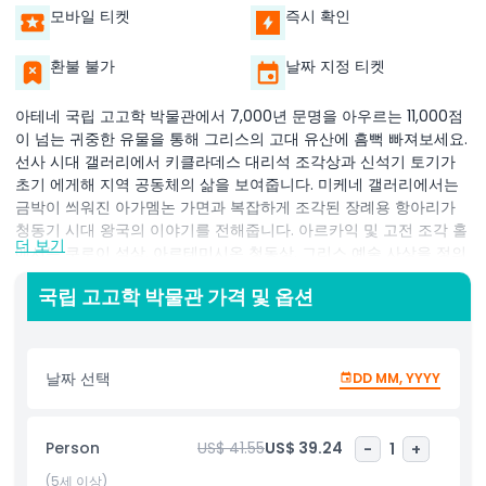
모바일 티켓
즉시 확인
환불 불가
날짜 지정 티켓
아테네 국립 고고학 박물관에서 7,000년 문명을 아우르는 11,000점
이 넘는 귀중한 유물을 통해 그리스의 고대 유산에 흠뻑 빠져보세요.
선사 시대 갤러리에서 키클라데스 대리석 조각상과 신석기 토기가
초기 에게해 지역 공동체의 삶을 보여줍니다. 미케네 갤러리에서는
금박이 씌워진 아가멤논 가면과 복잡하게 조각된 장례용 항아리가
청동기 시대 왕국의 이야기를 전해줍니다. 아르카익 및 고전 조각 홀
더 보기
에서는 쿠로이 석상, 아르테미시온 청동상, 그리스 예술 사상을 정의
한 우아한 대리석 부조를 감상할 수 있습니다. 헬레니즘 및 로마 컬
국립 고고학 박물관 가격 및 옵션
렉션에서는 세계에서 가장 오래된 아날로그 컴퓨터인 안티키테라 메
커니즘과 화려하게 채색된 도자기 및 고급 보석류를 만나보세요. 박
물관의 신고전주의 홀들은 높게 솟은 천창 아래 펼쳐지며, 각 갤러리
는 의식 제물과 종교적 도상학부터 일상 도구와 섬유에 이르기까지
날짜 선택
DD MM, YYYY
그리스 문화 진화를 안내하도록 세심하게 배열되어 있습니다. 인터
랙티브 전시와 설명 라벨은 풍부한 역사적 맥락을 제공하며, 중앙 아
트리움은 거대한 조각상 사이에서 잠시 반성할 수 있는 공간을 마련
Person
US$ 41.55
US$ 39.24
-
1
+
합니다. 역사 애호가, 학생, 가족에게 이상적인 국립 고고학 박물관은
고대 그리스의 서사시를 생생하게 전하는 종합적인 셀프 가이드 경
(5세 이상)