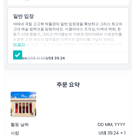
험을 제공하여 어떤 아테네 여행 일정에서도 빼놓을 수 없는 명소입
니다.
일반 입장
아테네 국립 고고학 박물관의 일반 입장권을 확보하고 그리스 최고의
고대 예술 컬렉션을 탐험하세요. 키클라데스 조각상, 미케네 벽화, 청
하이라이트
동기 시대 청동기, 그리고 아가멤논의 가면과 안티키테라 기계장치를
포함한 고전 대리석 걸작들로 이루어진 갤러리를 거닐어 보세요.
더 보기
7,000년에 걸친 그리스 문명을 종합적으로 여행하고자 하는 역사 애
포함 사항
호가와 문화 여행객에게 완벽한 경험입니다.
Person:
US$ 41.55
US$ 39.24
아동 성인 정책
포함되지 않는 사항
주문 요약
알아야 할 사항
위치
활동 날짜
DD MM, YYYY
사람
US$ 39.24 × 1
취소 정책