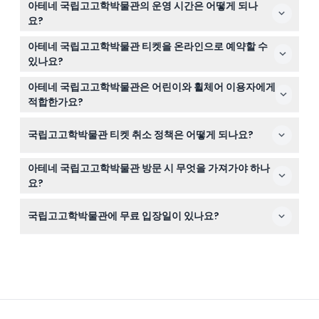
아테네 국립고고학박물관의 운영 시간은 어떻게 되나
요?
박물관 운영 시간은 계절에 따라 다릅니다: 11월 1일부터 3월
아테네 국립고고학박물관 티켓을 온라인으로 예약할 수
31일까지는 수요일부터 월요일까지 08:30–15:30, 화요일은
있나요?
13:00–20:00; 4월 1일부터 10월 31일까지는 월요일 13:00–
네, 이 웹사이트에서 쉽게 티켓을 온라인으로 예약하실 수
20:00, 화요일부터 일요일까지 09:00–16:00입니다(변동
아테네 국립고고학박물관은 어린이와 휠체어 이용자에게
있어 원하는 날짜와 시간에 입장할 수 있습니다.
가능하므로 예약 시 확인 바랍니다).
적합한가요?
물론입니다. 5세 이하 어린이는 무료 입장이고, 박물관은 휠
국립고고학박물관 티켓 취소 정책은 어떻게 되나요?
체어 이용이 가능하여 가족 및 이동성 필요가 있는 방문객
에게 좋은 선택입니다.
티켓은 환불 불가하며 취소할 수 없으니, 예약한 날짜와 시
아테네 국립고고학박물관 방문 시 무엇을 가져가야 하나
간에 맞춰 티켓을 사용하시기 바랍니다.
요?
티켓(인쇄본 또는 휴대폰), 무료 입장 자격이 있는 경우 유
국립고고학박물관에 무료 입장일이 있나요?
효한 신분증, 편한 걷기 신발, 그리고 놀라운 유물을 촬영할
카메라를 지참하세요.
네! 11월부터 3월까지 매월 첫 번째 일요일과 기타 선정된 날
짜에 무료 입장이 가능하나, 온라인 예약 시 가능 여부 및
시간을 확인하는 것이 좋습니다.