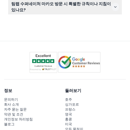
여러 고도와 구역을 탐험하며 많이 걷게 되니 편한 신발을
팀랩 수퍼네이처 마카오 방문 시 특별한 규칙이나 지침이
신으시고, 멋진 인터랙티브 전시를 촬영할 수 있도록 카메
있나요?
라나 스마트폰을 지참하세요.
13세 미만 어린이는 반드시 요금을 지불하는 성인과 동반해
야 하며, 마지막 입장은 폐장 45분 전이므로 전체 경험을
즐기려면 일찍 도착하는 것이 좋습니다.
정보
둘러보기
문의하기
호주
회사 소개
싱가포르
자주 묻는 질문
프랑스
약관 및 조건
영국
개인정보 처리방침
홍콩
블로그
미국
모든 목적지