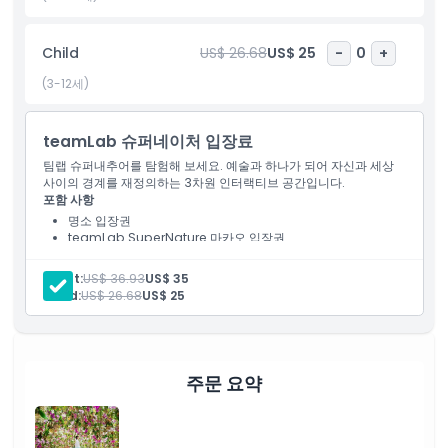
하이라이트
Child
US$ 26.68
US$ 25
-
0
+
(3-12세)
포함 사항
teamLab 슈퍼네이처 입장료
아동 성인 정책
팀랩 슈퍼내추어를 탐험해 보세요. 예술과 하나가 되어 자신과 세상
사이의 경계를 재정의하는 3차원 인터랙티브 공간입니다.
포함 사항
운영 시간
명소 입장권
teamLab SuperNature 마카오 입장권
알아야 할 사항
Adult:
US$ 36.93
US$ 35
Child:
US$ 26.68
US$ 25
위치
취소 정책
주문 요약