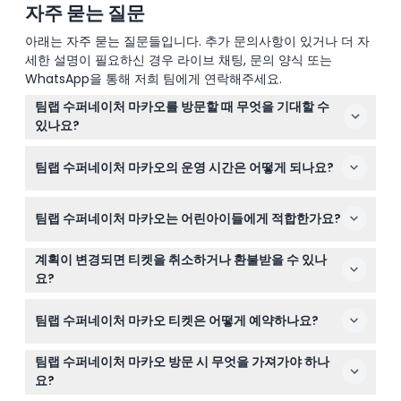
자주 묻는 질문
아래는 자주 묻는 질문들입니다. 추가 문의사항이 있거나 더 자
세한 설명이 필요하신 경우 라이브 채팅, 문의 양식 또는
WhatsApp을 통해 저희 팀에게 연락해주세요.
팀랩 수퍼네이처 마카오를 방문할 때 무엇을 기대할 수
있나요?
광대한 5,000평방미터 규모의 인터랙티브 아트 공간을 탐
팀랩 수퍼네이처 마카오의 운영 시간은 어떻게 되나요?
험하게 되며, 거대한 설치물과 여러분의 움직임에 반응하는
몰입형 디지털 작품들이 매번 독특한 경험을 선사합니다.
팀랩 수퍼네이처 마카오는 매일 오전 11시부터 오후 7시까
팀랩 수퍼네이처 마카오는 어린아이들에게 적합한가요?
지 운영되며, 마지막 입장은 오후 6시 15분입니다(변경될
수 있으니 예약 시 반드시 확인하세요).
네, 3세 미만 어린이는 무료 입장이며, 13세 미만 어린이는
계획이 변경되면 티켓을 취소하거나 환불받을 수 있나
반드시 성인 동반하에 입장해야 합니다. 한 명의 성인이 최
요?
대 네 명의 어린이를 감독할 수 있습니다.
티켓은 환불 불가이며 취소도 불가능하니 예약 전에 계획을
팀랩 수퍼네이처 마카오 티켓은 어떻게 예약하나요?
확실히 세우시기 바랍니다.
이 웹사이트에서 원하는 날짜와 시간의 가능 여부를 확인하
팀랩 수퍼네이처 마카오 방문 시 무엇을 가져가야 하나
면서 쉽게 온라인으로 티켓을 예약할 수 있습니다.
요?