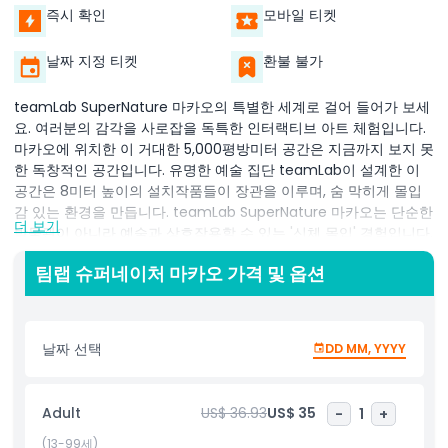
즉시 확인
모바일 티켓
날짜 지정 티켓
환불 불가
teamLab SuperNature 마카오의 특별한 세계로 걸어 들어가 보세
요. 여러분의 감각을 사로잡을 독특한 인터랙티브 아트 체험입니다.
마카오에 위치한 이 거대한 5,000평방미터 공간은 지금까지 보지 못
한 독창적인 공간입니다. 유명한 예술 집단 teamLab이 설계한 이
공간은 8미터 높이의 설치작품들이 장관을 이루며, 숨 막히게 몰입
감 있는 환경을 만듭니다. teamLab SuperNature 마카오는 단순한
더 보기
박물관이 아니라 예술과 상호작용할 수 있는 '신체 몰입' 경험입니다.
다양한 높이와 역동적인 전시물들이 인간, 자연, 그리고 우리 주변 세
팀랩 슈퍼네이처 마카오 가격 및 옵션
계 간의 연결 고리를 탐험하게 합니다. 각 예술작품은 여러분의 인식
을 도전하며 경이로움을 선사하도록 설계되었습니다. 모든 연령에
적합한 teamLab SuperNature 마카오는 예술, 기술, 창의성이 어
우러진 잊을 수 없는 목적지입니다. 혁신적인 예술을 좋아하거나 특
날짜 선택
DD MM, YYYY
별한 경험을 원하신다면, 마카오에서 꼭 방문해야 할 명소입니다.
오늘 teamLab SuperNature 마카오 방문 계획을 세우고 예술과 자
Adult
US$ 36.93
US$ 35
-
1
+
연이 조화롭게 어우러진 세계에 몰입해 보세요.
(13-99세)