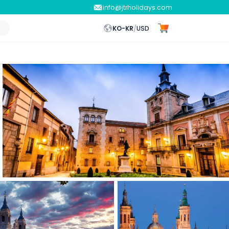
info@jtrholidays.com
KO-KR
/
USD