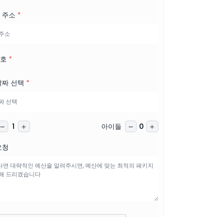
 주소
*
번호
*
날짜 선택
*
아이들
1
0
요청