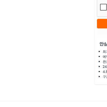
안심
최
예
완
2
4.
구