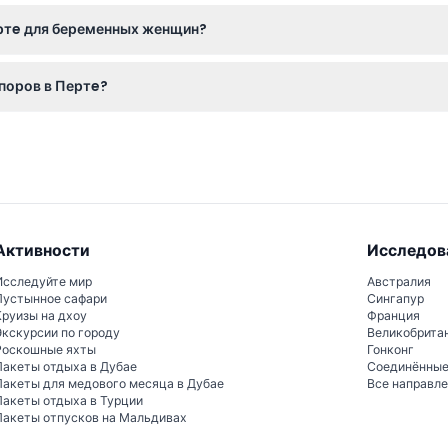
ожете выбрать предпочтительную дату и время участия в проце
ертe для беременных женщин?
дуется участие в метании топоров женщинам, беременность ко
опоров в Пертe?
 и тренировок под руководством опытных тренеров, затем практ
есёлой и поддерживающей атмосфере.
Активности
Исследов
Исследуйте мир
Австралия
Пустынное сафари
Сингапур
Круизы на дхоу
Франция
Экскурсии по городу
Великобрита
Роскошные яхты
Гонконг
Пакеты отдыха в Дубае
Соединённы
Пакеты для медового месяца в Дубае
Все направл
Пакеты отдыха в Турции
Пакеты отпусков на Мальдивах