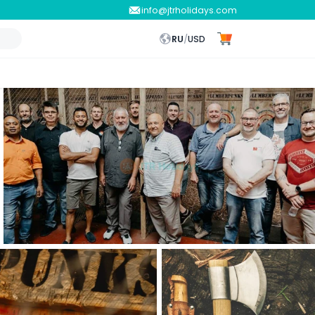
info@jtrholidays.com
RU
/
USD