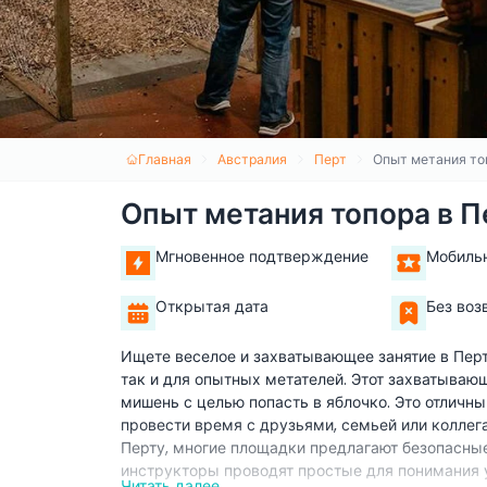
Главная
Австралия
Перт
Опыт метания то
Опыт метания топора в П
Мгновенное подтверждение
Мобиль
Открытая дата
Без воз
Ищете веселое и захватывающее занятие в Перт
так и для опытных метателей. Этот захватываю
мишень с целью попасть в яблочко. Это отличны
провести время с друзьями, семьей или коллег
Перту, многие площадки предлагают безопасны
инструкторы проводят простые для понимания 
Читать далее