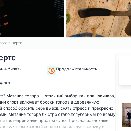
пора в Перте
ерте
ные билеты
Продолжительность
врата
е? Метание топора — отличный выбор как для новичков,
щий спорт включает броски топора в деревянную
й способ бросить себе вызов, снять стресс и прекрасно
ами. Метание топора быстро стало популярным по всему
е и гостеприимные пространства. Профессиональные
уроки, чтобы каждый освоил правильную технику и