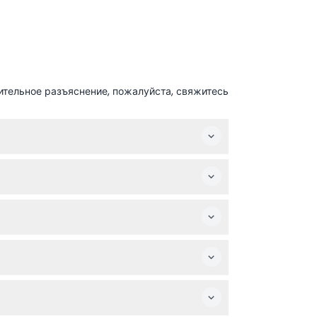
ительное разъяснение, пожалуйста, свяжитесь
ости. Также рекомендуется удобная одежда,
вождении взрослого, оплатившего участие, и
топорами, а затем продолжается практикой
райте дату и время.