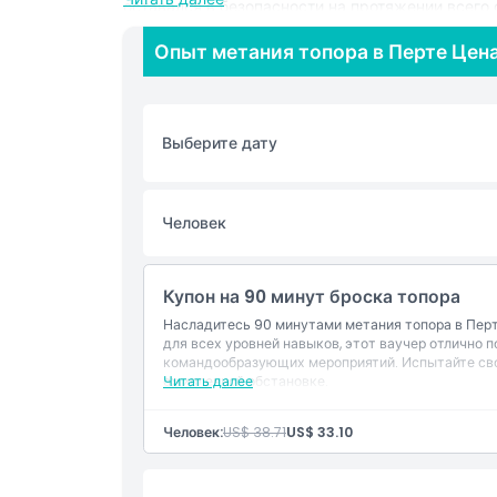
оставался в безопасности на протяжении всего 
отметить день рождения или организовать тимби
Опыт метания топора в Перте Цен
Большинство площадок для метания топора в Пе
группы, что делает их идеальными для собрани
доступных пакетов и опций легко подобрать ид
Многие локации удобно расположены в центре Пе
Выберите дату
Если вы хотите попробовать уникальное и авант
полезное, метание топора в Перте — отличный в
Человек
Основные моменты
Купон на 90 минут броска топора
Насладитесь 90 минутами метания топора в Пер
для всех уровней навыков, этот ваучер отлично п
Включено
командообразующих мероприятий. Испытайте сво
оживленной обстановке.
Читать далее
Политика в отношении детей и взрослых
Человек:
US$ 38.71
US$ 33.10
Исключения