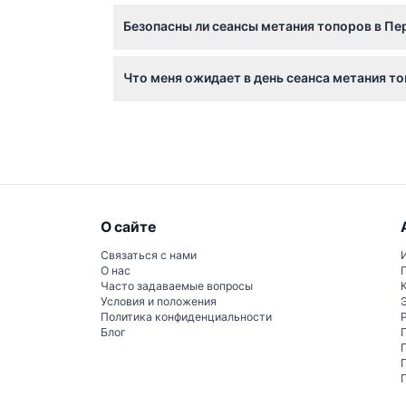
После покупки билета на этом сайте вы см
Безопасны ли сеансы метания топоров в П
По соображениям безопасности не рекомен
Что меня ожидает в день сеанса метания т
Вы начнете с инструктажа по безопасности
после переходите к большим — всё это в в
О сайте
Связаться с нами
О нас
Часто задаваемые вопросы
Условия и положения
Политика конфиденциальности
Блог