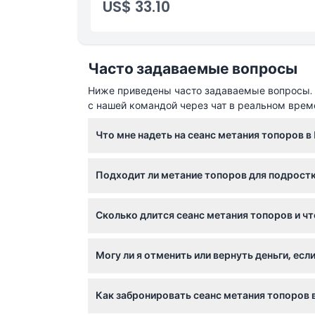
US$ 33.10
Не подходит для
Часы работы
Часто задаваемые вопросы
Ниже приведены часто задаваемые вопросы. Е
Вещи, которые нужно знать
с нашей командой через чат в реальном врем
Что мне надеть на сеанс метания топоров в
Местоположение
Обязательно наденьте закрытую обувь, так
Подходит ли метание топоров для подростк
позволяющая легко двигаться.
Как добраться туда
Участникам должно быть не менее 14 лет. П
Сколько длится сеанс метания топоров и чт
иметь разрешение от родителей или опекуно
Как воспользоваться
Каждый сеанс длится около 90 минут, начи
Могу ли я отменить или вернуть деньги, ес
и играми с большими топорами под наблюд
Дресс-код
Билеты не подлежат возврату и отмене, поэ
Как забронировать сеанс метания топоров 
Политика отмены