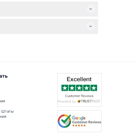
ссе онлайн-бронирования.
торых превышает 5 месяцев.
икуетесь в метании маленьких топоров, а
ать
ния
е Штаты
ения