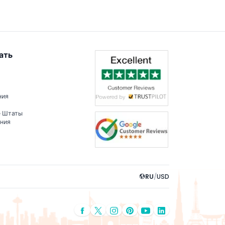
ать
ния
е Штаты
ения
RU
/
USD