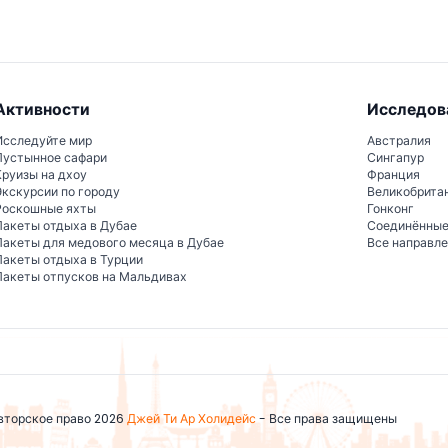
Активности
Исследов
Исследуйте мир
Австралия
Пустынное сафари
Сингапур
Круизы на дхоу
Франция
Экскурсии по городу
Великобрита
Роскошные яхты
Гонконг
Пакеты отдыха в Дубае
Соединённы
Пакеты для медового месяца в Дубае
Все направл
Пакеты отдыха в Турции
Пакеты отпусков на Мальдивах
вторское право 2026
Джей Ти Ар Холидейс
- Все права защищены