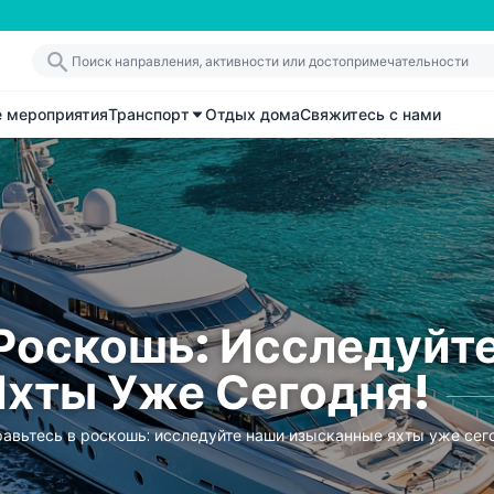
е мероприятия
Транспорт
Отдых дома
Свяжитесь с нами
 Роскошь: Исследуйт
Яхты Уже Сегодня!
авьтесь в роскошь: исследуйте наши изысканные яхты уже сег