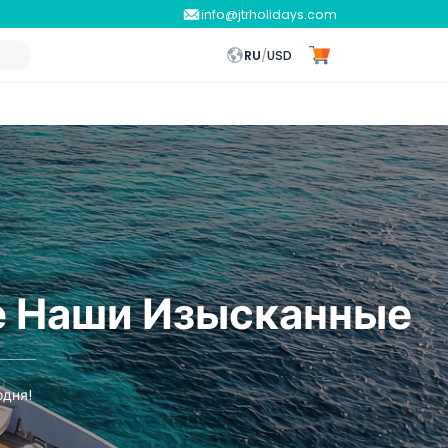
info@jtrholidays.com
RU
/
USD
е Наши Изысканные
одня!