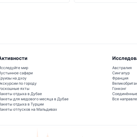
Активности
Исследов
Исследуйте мир
Австралия
Пустынное сафари
Сингапур
Круизы на дхоу
Франция
Экскурсии по городу
Великобрита
Роскошные яхты
Гонконг
Пакеты отдыха в Дубае
Соединённы
Пакеты для медового месяца в Дубае
Все направл
Пакеты отдыха в Турции
Пакеты отпусков на Мальдивах