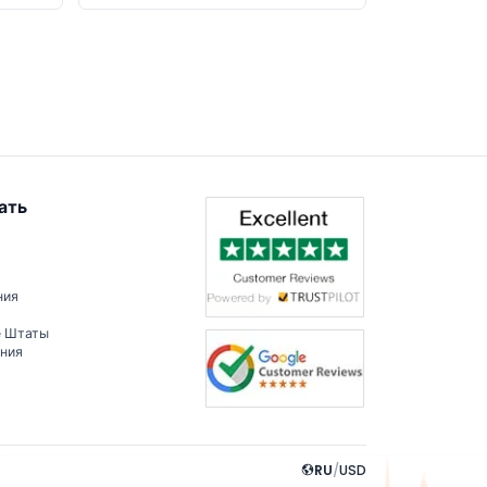
ать
ния
е Штаты
ения
RU
/
USD