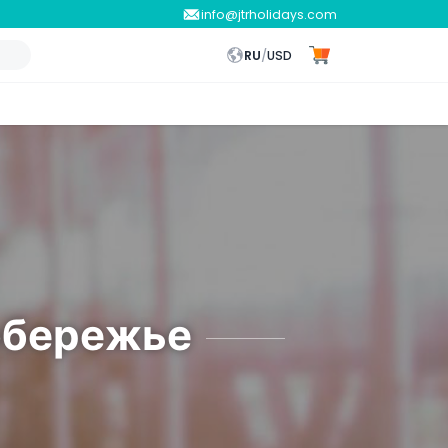
info@jtrholidays.com
RU
/
USD
обережье