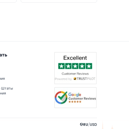
ать
ния
е Штаты
ения
RU
/
USD