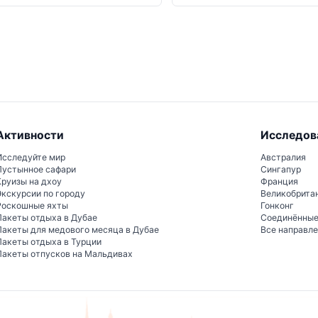
Активности
Исследов
Исследуйте мир
Австралия
Пустынное сафари
Сингапур
Круизы на дхоу
Франция
Экскурсии по городу
Великобрита
Роскошные яхты
Гонконг
Пакеты отдыха в Дубае
Соединённы
Пакеты для медового месяца в Дубае
Все направл
Пакеты отдыха в Турции
Пакеты отпусков на Мальдивах