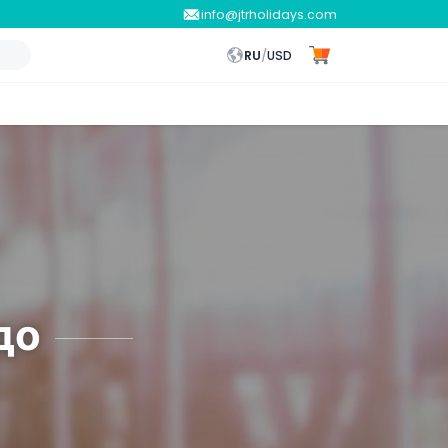
info@jtrholidays.com
RU
/
USD
до