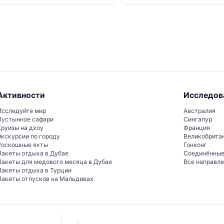
Активности
Исследов
Исследуйте мир
Австралия
Пустынное сафари
Сингапур
Круизы на дхоу
Франция
Экскурсии по городу
Великобрита
Роскошные яхты
Гонконг
Пакеты отдыха в Дубае
Соединённы
Пакеты для медового месяца в Дубае
Все направл
Пакеты отдыха в Турции
Пакеты отпусков на Мальдивах