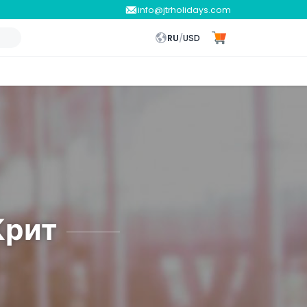
info@jtrholidays.com
RU
/
USD
Крит