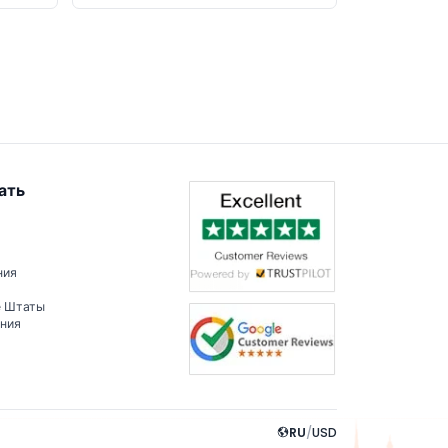
ать
ния
е Штаты
ения
RU
/
USD