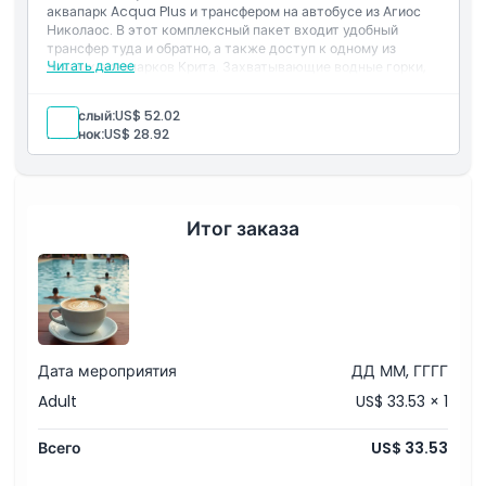
аквапарк Acqua Plus и трансфером на автобусе из Агиос
Политика отмены
Николаос. В этот комплексный пакет входит удобный
трансфер туда и обратно, а также доступ к одному из
Читать далее
лучших аквапарков Крита. Захватывающие водные горки,
ленивые реки и зоны для брызг делают его идеальным для
семей, детей и любителей приключений, приезжающих из
Взрослый:
US$ 52.02
Агиос Николаос.
Ребенок:
US$ 28.92
Итог заказа
Дата мероприятия
ДД ММ, ГГГГ
Adult
US$ 33.53 × 1
Всего
US$ 33.53