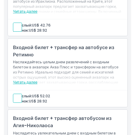
автобусе из Ираклиона. Расположенный на Крите, этот
Исключения
популярный аквапарк предлагает захватывающие горки,
Читать далее
бассейны с волнами и семейные аттракционы. Включенный
трансфер туда и обратно из Ираклиона обеспечивает
Часы работы
удобное посещение, делая это идеальным водным
Взрослый:
US$ 42.76
приключением для посетителей всех возрастов.
Ребенок:
US$ 28.92
Вещи, которые нужно знать
Входной билет + трансфер на автобусе из
Ретимно
Местоположение
Наслаждайтесь целым днем развлечений с входным
билетом в аквапарк Аква Плюс и трансфером на автобусе
Как добраться туда
из Ретимно. Идеально подходит для семей и искателей
острых ощущений, этот высоко оцененный аквапарк на
Читать далее
Крите предлагает захватывающие горки, расслабляющие
бассейны и зоны для детей. Удобный трансфер туда и
Как воспользоваться
обратно из Ретимно позволяет легко насладиться одним из
Взрослый:
US$ 52.02
лучших аквапарков Греции.
Ребенок:
US$ 28.92
Дресс-код
Входной билет + трансфер автобусом из
Условия и положения
Агия-Николаоса
Насладитесь увлекательным днем с входным билетом в