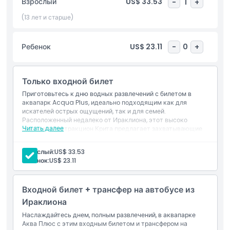
Взрослый
US$ 33.53
-
1
+
районов. С первоклассными удобствами, присмотром
спасателей и ресторанами на территории, предлагающими
(13 лет и старше)
местную и международную кухню, Acqua Plus
обеспечивает безопасное и приятное посещение для всех
Ребенок
US$ 23.11
-
0
+
возрастов. Планируете ли вы весёлый семейный день,
групповое мероприятие или просто хотите укрыться от
летней жары, аквапарк Acqua Plus — обязательное к
Только входной билет
посещению место на Крите. Забронируйте ваши билеты в
аквапарк Acqua Plus с опциональным трансфером сегодня
Приготовьтесь к дню водных развлечений с билетом в
и создайте незабываемые воспоминания в одном из лучших
аквапарк Acqua Plus, идеально подходящим как для
искателей острых ощущений, так и для семей.
аквапарков Греции.
Расположенный недалеко от Ираклиона, этот высоко
Читать далее
оцененный аттракцион Крита предлагает захватывающие
водные горки, ленивые реки и зоны для детей.
Забронируйте билет в аквапарк Acqua Plus (вход только) и
Основные моменты
Взрослый:
US$ 33.53
окунитесь в одно из самых популярных водных
Ребенок:
US$ 23.11
приключений в Греции.
Включено
Входной билет + трансфер на автобусе из
Ираклиона
Политика в отношении детей и взрослых
Наслаждайтесь днем, полным развлечений, в аквапарке
Аква Плюс с этим входным билетом и трансфером на