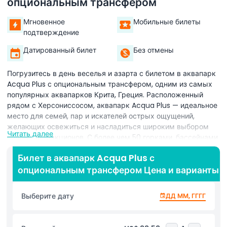
опциональным трансфером
Мгновенное
Мобильные билеты
подтверждение
Датированный билет
Без отмены
Погрузитесь в день веселья и азарта с билетом в аквапарк
Acqua Plus с опциональным трансфером, одним из самых
популярных аквапарков Крита, Греция. Расположенный
рядом с Херсониссосом, аквапарк Acqua Plus — идеальное
место для семей, пар и искателей острых ощущений,
желающих освежиться и насладиться широким выбором
Читать далее
водных аттракционов. С более чем 50 горками, бассейнами
и развлечениями найдется что-то для каждого — от
Билет в аквапарк Acqua Plus с
захватывающих поездок, таких как Камикадзе и Чёрная
опциональным трансфером Цена и варианты
Дыра, до более спокойных вариантов, таких как ленивые
реки и детские игровые зоны. Парк красиво оформлен
пышными садами и предлагает тенистые зоны для отдыха
Выберите дату
ДД ММ, ГГГГ
между приключениями. Выберите билет с опцией
трансфера для удобного и беззаботного опыта, включая
удобный забор и высадку из Ираклиона и соседних