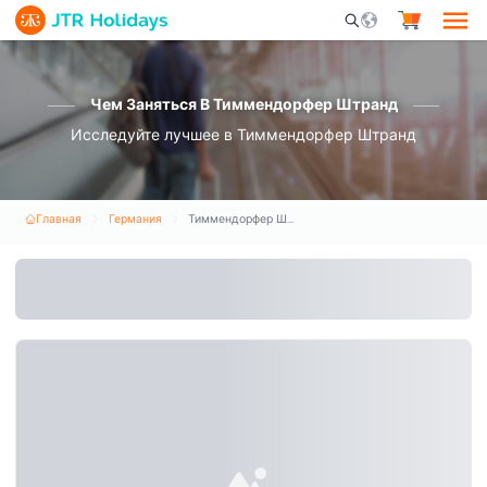
Mobile Search Opene
Чем Заняться В Тиммендорфер Штранд
Исследуйте лучшее в Тиммендорфер Штранд
Главная
Германия
Тиммендорфер Штранд