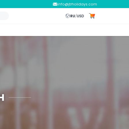
info@jtrholidays.com
RU
/
USD
н