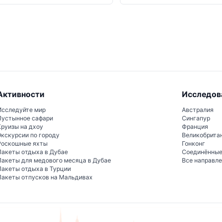
Активности
Исследов
Исследуйте мир
Австралия
Пустынное сафари
Сингапур
Круизы на дхоу
Франция
Экскурсии по городу
Великобрита
Роскошные яхты
Гонконг
Пакеты отдыха в Дубае
Соединённы
Пакеты для медового месяца в Дубае
Все направл
Пакеты отдыха в Турции
Пакеты отпусков на Мальдивах