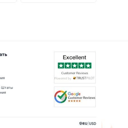
ать
ния
е Штаты
ения
RU
/
USD