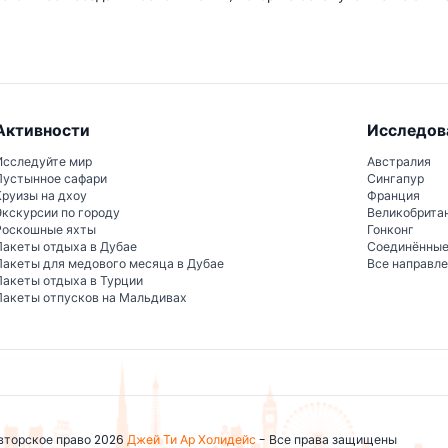
Активности
Исследов
Исследуйте мир
Австралия
Пустынное сафари
Сингапур
Круизы на дхоу
Франция
Экскурсии по городу
Великобрита
Роскошные яхты
Гонконг
Пакеты отдыха в Дубае
Соединённы
Пакеты для медового месяца в Дубае
Все направл
Пакеты отдыха в Турции
Пакеты отпусков на Мальдивах
вторское право 2026
Джей Ти Ар Холидейс
- Все права защищены