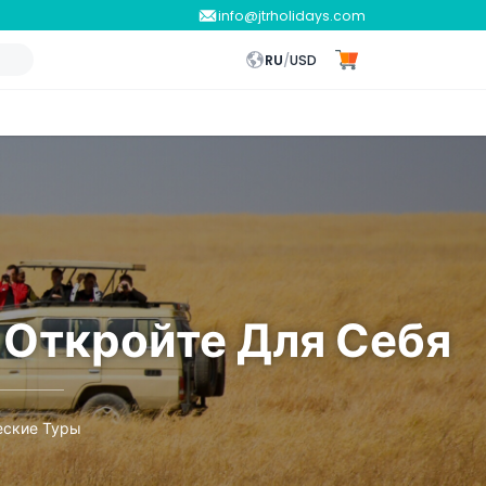
info@jtrholidays.com
RU
/
USD
 Откройте Для Себя
еские Туры