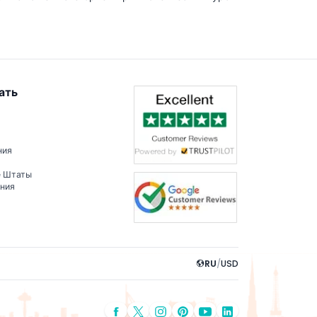
ать
ния
е Штаты
ения
RU
/
USD