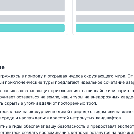
ие
огружаясь в природу и открывая чудеса окружающего мира. От
и приключенческие туры предлагают идеальное сочетание азар
а наших захватывающих приключениях на зиплайне или парите
почитает оставаться на земле, наши туры на внедорожных квад
ь скрытые уголки вдали от проторенных троп.
тесь к нам на экскурсии по дикой природе с гидом или на живо
 среде и наслаждаться красотой нетронутых ландшафтов.
тные гиды обеспечат вашу безопасность и предоставят эксперт
готовьтесь создать воспоминания, которые останутся на всю ж