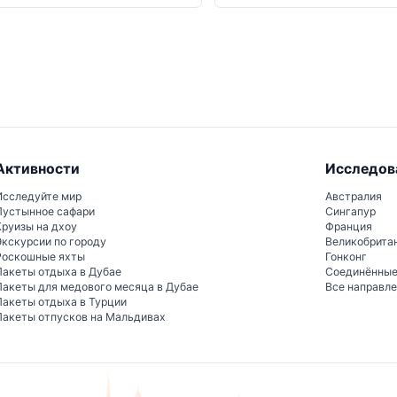
Активности
Исследов
Исследуйте мир
Австралия
Пустынное сафари
Сингапур
Круизы на дхоу
Франция
Экскурсии по городу
Великобрита
Роскошные яхты
Гонконг
Пакеты отдыха в Дубае
Соединённы
Пакеты для медового месяца в Дубае
Все направл
Пакеты отдыха в Турции
Пакеты отпусков на Мальдивах