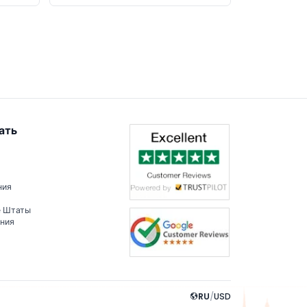
ать
ния
е Штаты
ения
RU
/
USD