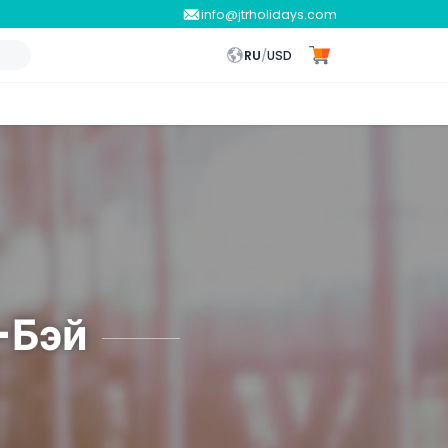
info@jtrholidays.com
RU
/
USD
-Бэй