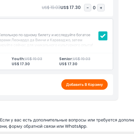
US$ 19.03
US$ 17.30
-
0
+
еполькро по одному билету и исследуйте богатое
врами Леонардо да Винчи и Караваджо, затем
ируйте сейчас для уникального культурного опыта!
Youth:
US$ 19.03
Senior:
US$ 19.03
US$ 17.30
US$ 17.30
Добавить В Корзину
сли у вас есть дополнительные вопросы или требуется дополн
ени, форму обратной связи или WhatsApp.