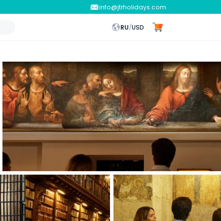
info@jtrholidays.com
RU
/
USD