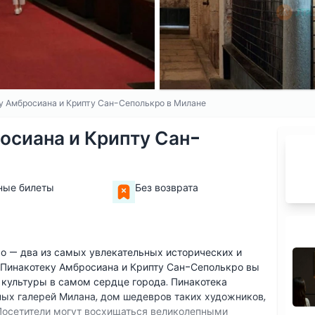
у Амбросиана и Крипту Сан-Сеполькро в Милане
осиана и Крипту Сан-
ные билеты
Без возврата
о — два из самых увлекательных исторических и
 Пинакотеку Амбросиана и Крипту Сан-Сеполькро вы
 культуры в самом сердце города. Пинакотека
ых галерей Милана, дом шедевров таких художников,
 Посетители могут восхищаться великолепными