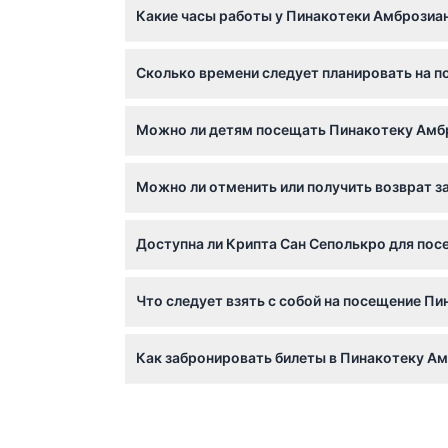
Какие часы работы у Пинакотеки Амброзиа
Объекты открыты ежедневно с 10:00 до 18:00
Сколько времени следует планировать на 
обеспечить достаточно времени для обеих 
Рекомендуется выделить минимум 2 часа, ч
Можно ли детям посещать Пинакотеку Амбр
Да, дети от 0 до 5 лет проходят бесплатно,
Можно ли отменить или получить возврат з
учитываются в общем количестве для брони
Билеты не подлежат возврату и отмене, по
Доступна ли Крипта Сан Сеполькро для пос
К сожалению, Крипта Сан Сеполькро недост
Что следует взять с собой на посещение П
Возьмите с собой подтверждение бронирован
Как забронировать билеты в Пинакотеку Ам
алкоголь, планируйте соответственно.
Вы можете забронировать билеты онлайн пря