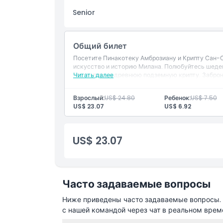
Исключения
Senior
Часы работы
Общий билет
Посетите Пинакотеку Амброзиану и Крипту Сан-С
Вещи, которые нужно знать
искусство и историю Милана. Полюбуйтесь шеде
спуститесь в древнюю подземную крипту. Заброн
Читать далее
Местоположение
Взрослый:
US$ 24.80
Ребенок:
US$ 7.50
US$ 23.07
US$ 6.92
Как добраться туда
US$ 23.07
Как воспользоваться
Политика отмены
Часто задаваемые вопросы
Ниже приведены часто задаваемые вопросы. Е
с нашей командой через чат в реальном врем