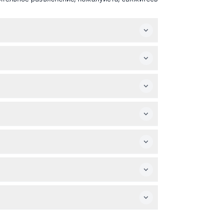
 (часы работы могут меняться — пожалуйста,
 также получите аудиогид и цифровую карту
 или шарфы для покрытия плеч, так как это
ных колясок отсутствует, поэтому посещение
в своих планах перед бронированием.
тся удобные обувь, так как осмотр будет
ычный аудиогид, цифровая карта,