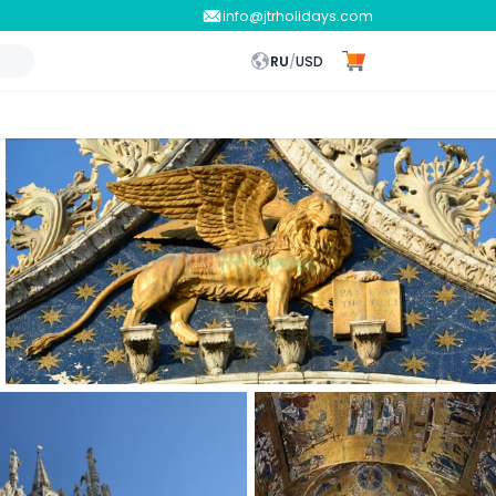
info@jtrholidays.com
RU
/
USD