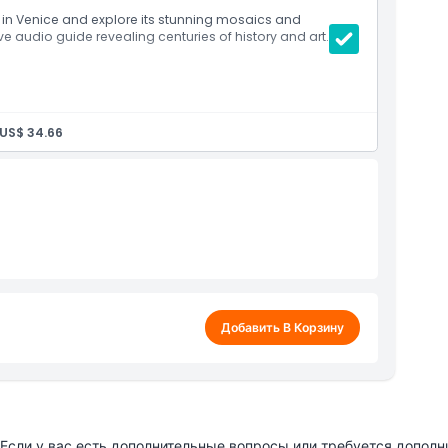
ка и узнайте, почему это одно из самых посещаемых
a in Venice and explore its stunning mosaics and
e audio guide revealing centuries of history and art.
аики, впечатляющие скульптуры и историческая
US$ 34.66
, Spanish
Добавить В Корзину
сли у вас есть дополнительные вопросы или требуется дополн