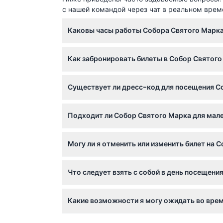
с нашей командой через чат в реальном врем
Местоположение
Каковы часы работы Собора Святого Марка
Как добраться туда
Собор Святого Марка открыт с понедельника 
Как забронировать билеты в Собор Святого
уточняйте при бронировании).
Как воспользоваться
Вы можете легко и безопасно забронировать
Существует ли дресс-код для посещения С
включённые в стоимость.
Дресс-код
Да, посетителям рекомендуется одеваться 
Подходит ли Собор Святого Марка для мале
священное место.
Политика отмены
Дети от 1 года и старше допускаются и опл
Могу ли я отменить или изменить билет на 
может быть неудобным для людей с ограни
Билеты не подлежат возврату и не могут бы
Что следует взять с собой в день посещени
Возьмите с собой подтверждение бронирова
Какие возможности я могу ожидать во вре
пеший.
Вам будет доступен вход с пропуском очер