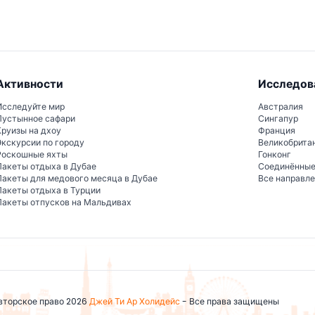
сследующий историю Венеции.
Активности
Исследов
Исследуйте мир
Австралия
Пустынное сафари
Сингапур
Круизы на дхоу
Франция
Экскурсии по городу
Великобрита
Роскошные яхты
Гонконг
Пакеты отдыха в Дубае
Соединённы
Пакеты для медового месяца в Дубае
Все направл
Пакеты отдыха в Турции
Пакеты отпусков на Мальдивах
вторское право 2026
Джей Ти Ар Холидейс
- Все права защищены