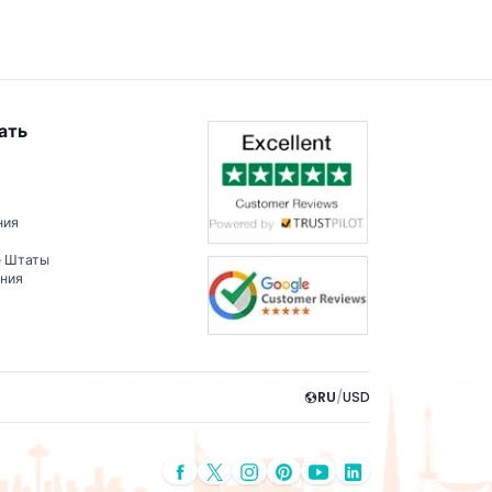
ать
ния
е Штаты
ения
RU
/
USD