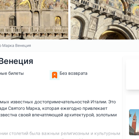
о Марка Венеция
 Венеция
ные билеты
Без возврата
амых известных достопримечательностей Италии. Это
ади Святого Марка, которая ежегодно привлекает
известна своей впечатляющей архитектурой, золотыми
жении столетий была важным религиозным и культурным