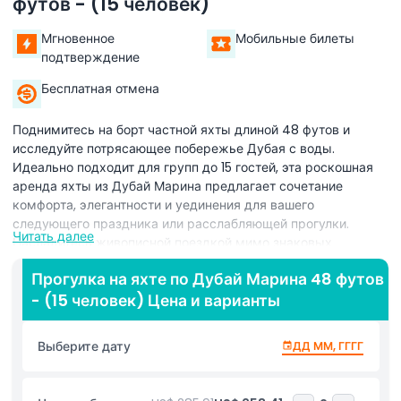
футов - (15 человек)
Мгновенное
Мобильные билеты
подтверждение
Бесплатная отмена
Поднимитесь на борт частной яхты длиной 48 футов и
исследуйте потрясающее побережье Дубая с воды.
Идеально подходит для групп до 15 гостей, эта роскошная
аренда яхты из Дубай Марина предлагает сочетание
комфорта, элегантности и уединения для вашего
следующего праздника или расслабляющей прогулки.
Читать далее
Насладитесь живописной поездкой мимо знаковых
достопримечательностей Дубая, таких как Айн Дубай,
Прогулка на яхте по Дубай Марина 48 футов
линия горизонта Джумейра Бич Резиденс, Пальма
- (15 человек) Цена и варианты
Джумейра, Атлантис на Пальме и всемирно известный
Бурдж Аль Араб. Яхта оснащена просторной солнечной
палубой, кондиционированным салоном и множеством
Выберите дату
ДД ММ, ГГГГ
мест для отдыха, загара или фотосъёмки памятных
моментов. Профессиональный капитан и экипаж обеспечат
вашу безопасность и плавность путешествия. В пакет