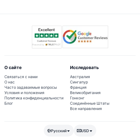
бронировании, что позволяет подобрать идеальное
время для наслаждения панорамными видами на
знаковую береговую линию и небоскрёбы Дубая.
(подлежит изменению — пожалуйста,
подтверждайте при бронировании)
О сайте
Исследовать
Связаться с нами
Австралия
О нас
Сингапур
Часто задаваемые вопросы
Франция
Условия и положения
Великобритания
Политика конфиденциальности
Гонконг
Блог
Соединённые Штаты
Все направления
Русский
USD