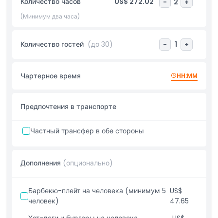
Количество часов
US$ 272.02
-
2
+
водой, полотенцами и спасательными жилетами. По
запросу доступны барбекю, рыболовное снаряжение и
(Минимум два часа)
другие индивидуальные развлечения. Независимо от того,
проводите ли вы корпоративное мероприятие, день
Количество гостей
(до 30)
-
1
+
рождения, семейную встречу или роскошный закатный
круиз, яхта TISCK 75 ФУТОВ подарит незабываемое
приключение с первоклассным сервисом и
Чартерное время
HH:MM
непревзойденными видами.
Предпочтения в транспорте
Основные моменты
Частный трансфер в обе стороны
Включено
Дополнения
(опционально)
Вещи, которые нужно знать
Барбекю-плейт на человека (минимум 5
US$
Дресс-код
человек)
47.65