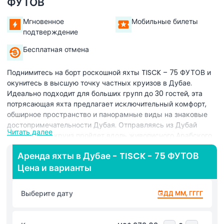
ФУТОВ
Мгновенное
Мобильные билеты
подтверждение
Бесплатная отмена
Поднимитесь на борт роскошной яхты TISCK – 75 ФУТОВ и
окунитесь в высшую точку частных круизов в Дубае.
Идеально подходит для больших групп до 30 гостей, эта
потрясающая яхта предлагает исключительный комфорт,
обширное пространство и панорамные виды на знаковые
достопримечательности Дубая. Отправляясь из Дубай
Читать далее
Марины, ваш круиз пройдет вдоль живописного Арабского
залива мимо Ain Dubai, горизонта JBR, Палм Джумейра,
Аренда яхты в Дубае - TISCK - 75 ФУТОВ
Atlantis The Palm и всемирно известного Бурдж аль-Араба.
Цена и варианты
Яхта оснащена несколькими зонами для отдыха,
просторной солнечной палубой, внутренним лаунжем и
хорошо оборудованными каютами, обеспечивая настоящий
Выберите дату
ДД ММ, ГГГГ
VIP-опыт на воде. Профессиональный капитан и экипаж
гарантируют плавное и приятное путешествие. Гости
обеспечиваются безалкогольными напитками, минеральной