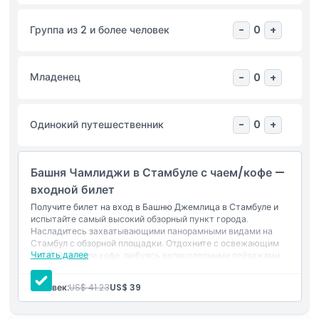
турецкого завтрака или насладитесь полноценным ужином
из трех блюд вечером. Что бы вы ни выбрали, вас ждет
Группа из 2 и более человек
-
0
+
вкусная еда с одним из лучших видов в Стамбуле. Башня
Чамлыджа предлагает по-настоящему незабываемые
впечатления!
Младенец
-
0
+
Основные моменты
Одинокий путешественник
-
0
+
Включено
Башня Чамлиджи в Стамбуле с чаем/кофе —
входной билет
Политика в отношении детей и взрослых
Получите билет на вход в Башню Джемлица в Стамбуле и
испытайте самый высокий обзорный пункт города.
Исключения
Насладитесь захватывающими панорамными видами на
Стамбул с обзорной площадки. Отдохните с освежающим
Читать далее
чашкой чая или кофе, любуясь великолепными пейзажами.
Идеальный способ насладиться красотой Стамбула сверху!
Не подходит для
Включено в стоимость
Человек:
US$ 41.23
US$ 39
Вход: Башня Джемлица
Турецкий кофе или чай
Часы работы