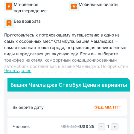
Мгновенное
Мобильные билеты
подтверждение
Без возврата
Приготовьтесь к потрясающему путешествию в одно из
самых особенных мест Стамбула. Башня Чамлыджа —
самая высокая точка города, открывающая великолепные
виды и предлагающая вкусную еду. Если вы выберете
трансфер из отеля, комфортный кондиционированный
автомобиль доставит вас к Башне Чамлыджа. По прибытии
Читать далее
поднимитесь на скоростных лифтах наверх и насладитесь
захватывающими видами. С башни открывается вид на
Башня Чамлыджа Стамбул Цена и варианты
некоторые из самых знаменитых достопримечательностей
Стамбула.
Посмотрите сверху на шесть минаретов Голубой мечети,
Выберите дату
ДД ММ, ГГГГ
величественную Святую Софию и оживленный Гранд Базар.
Вы также увидите исторический дворец Топкапы и
современные небоскребы района Левент. Тут много
Человек
US$ 41.23
US$ 39
-
1
+
вариантов питания на выбор. Начните день с традиционного