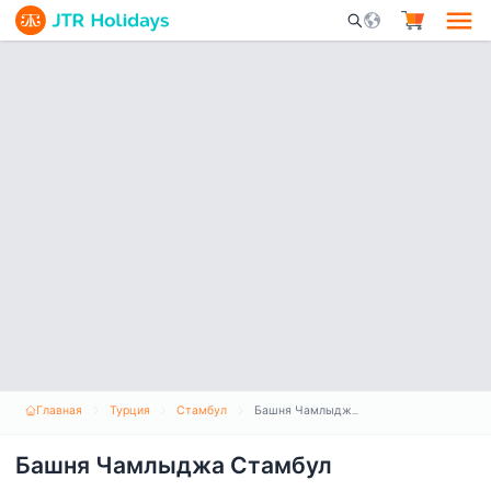
Mobile Search Opene
Главная
Турция
Стамбул
Башня Чамлыджа Стамбул
Башня Чамлыджа Стамбул