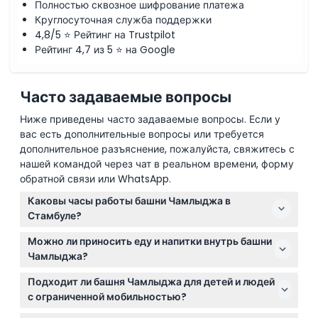
Полностью сквозное шифрование платежа
Круглосуточная служба поддержки
4,8/5 ⭐ Рейтинг на Trustpilot
Рейтинг 4,7 из 5 ⭐ на Google
Часто задаваемые вопросы
Ниже приведены часто задаваемые вопросы. Если у
вас есть дополнительные вопросы или требуется
дополнительное разъяснение, пожалуйста, свяжитесь с
нашей командой через чат в реальном времени, форму
обратной связи или WhatsApp.
Каковы часы работы башни Чамлыджа в
Стамбуле?
Башня Чамлыджа открыта ежедневно с 10:00 до
Можно ли приносить еду и напитки внутрь башни
22:00, что дает вам достаточно времени, чтобы
Чамлыджа?
насладиться панорамными видами и вариантами
Нет, приносить еду и напитки с собой внутрь
питания. (время может изменяться — пожалуйста,
Подходит ли башня Чамлыджа для детей и людей
заведения не разрешается, чтобы обеспечить
уточняйте при бронировании)
с ограниченной мобильностью?
приятное пребывание для всех посетителей.
Дети в возрасте от 6 лет и старше приветствуются,