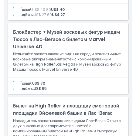
впечатление. Будь то днем или ночью, виды впечатляют,
делая это обязательной развлечением в Лас-Вегасе.
Политика в отношении детей и взрослых
Взрослый:
US$ 40.80
US$ 40
Включено
Молодёжь:
US$ 27.60
US$ 27
1 билет на High Roller в любое время
Обслуживание англоговорящего персонала
Исключения
30 минутная прогулка на High Roller
Блокбастер + Музей восковых фигур мадам
Тюссо в Лас-Вегасе с билетом Marvel
Часы работы
Universe 4D
Испытайте захватывающие виды на город и реалистичные
восковые фигуры знаменитостей с комбинированным
Вещи, которые нужно знать
билетом на High Roller Las Vegas и Музей восковых фигур
Мадам Тюссо с Marvel Universe 4D.
Местоположение
Взрослый:
US$ 70
Молодёжь:
US$ 65
Как добраться туда
Билет на High Roller и площадку смотровой
площадки Эйфелевой башни в Лас-Вегас
Как воспользоваться
Насладитесь захватывающими видами Лас-Вегас Стрип с
двух знаковых достопримечательностей с
Политика отмены
комбинированным билетом на «High Roller» и смотровую