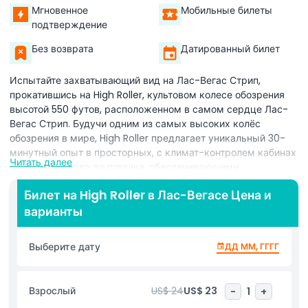
Мгновенное
Мобильные билеты
подтверждение
Без возврата
Датированный билет
Испытайте захватывающий вид на Лас-Вегас Стрип,
прокатившись на High Roller, культовом колесе обозрения
высотой 550 футов, расположенном в самом сердце Лас-
Вегас Стрип. Будучи одним из самых высоких колёс
обозрения в мире, High Roller предлагает уникальный 30-
минутный опыт в просторных, с климат-контролем кабинах
Читать далее
с окнами от пола до потолка, обеспечивающими
непревзойденный панорамный вид на Лас-Вегас и его
Билет на High Roller в Лас-Вегасе Цена и
ослепительный горизонт. С вашим билетом на High Roller вы
варианты
подниметесь высоко над всемирно известными
достопримечательностями, яркими неоновыми огнями и
окружающим пустынным пейзажем. Независимо от того,
Выберите дату
ДД ММ, ГГГГ
ездите ли вы днем, чтобы увидеть город, простирающийся
до горизонта, или ночью, когда Стрип сияет энергией, виды
одинаково впечатляющи. Идеально для семей, пар или
Взрослый
US$ 24
US$ 23
-
1
+
групп друзей, High Roller предоставляет уникальный способ