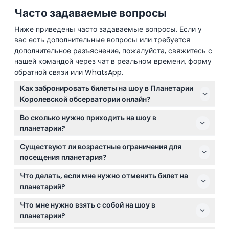
Часто задаваемые вопросы
Ниже приведены часто задаваемые вопросы. Если у
вас есть дополнительные вопросы или требуется
дополнительное разъяснение, пожалуйста, свяжитесь с
нашей командой через чат в реальном времени, форму
обратной связи или WhatsApp.
Как забронировать билеты на шоу в Планетарии
Королевской обсерватории онлайн?
Вы можете легко забронировать билеты онлайн
Во сколько нужно приходить на шоу в
прямо на этом сайте, выбрав предпочитаемую дату
планетарии?
и проверив доступное время шоу в процессе
Старайтесь приходить как минимум за 15 минут до
бронирования.
Существуют ли возрастные ограничения для
назначенного времени шоу, чтобы успеть занять
посещения планетария?
место, так как опоздавших не допускают.
Детям до 5 лет вход запрещён, кроме шоу
Что делать, если мне нужно отменить билет на
«Космические приключения Теда», которое
планетарий?
рекомендовано для детей 3-7 лет; кроме того,
Билеты на шоу в Планетарии Королевской
детям до 16 лет необходимо сопровождение
Что мне нужно взять с собой на шоу в
обсерватории не подлежат возврату и отмене,
взрослого.
планетарии?
поэтому выбирайте дату внимательно.
Возьмите с собой распечатанный или цифровой