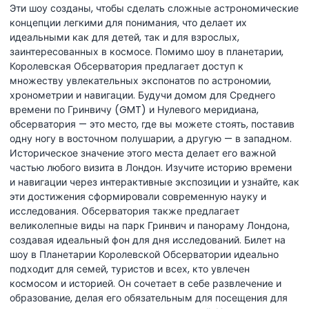
Эти шоу созданы, чтобы сделать сложные астрономические
концепции легкими для понимания, что делает их
идеальными как для детей, так и для взрослых,
заинтересованных в космосе. Помимо шоу в планетарии,
Королевская Обсерватория предлагает доступ к
множеству увлекательных экспонатов по астрономии,
хронометрии и навигации. Будучи домом для Среднего
времени по Гринвичу (GMT) и Нулевого меридиана,
обсерватория — это место, где вы можете стоять, поставив
одну ногу в восточном полушарии, а другую — в западном.
Историческое значение этого места делает его важной
частью любого визита в Лондон. Изучите историю времени
и навигации через интерактивные экспозиции и узнайте, как
эти достижения сформировали современную науку и
исследования. Обсерватория также предлагает
великолепные виды на парк Гринвич и панораму Лондона,
создавая идеальный фон для дня исследований. Билет на
шоу в Планетарии Королевской Обсерватории идеально
подходит для семей, туристов и всех, кто увлечен
космосом и историей. Он сочетает в себе развлечение и
образование, делая его обязательным для посещения для