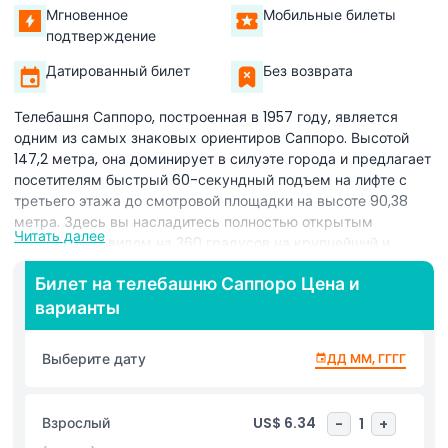
Мгновенное
Мобильные билеты
подтверждение
Датированный билет
Без возврата
Телебашня Саппоро, построенная в 1957 году, является
одним из самых знаковых ориентиров Саппоро. Высотой
147,2 метра, она доминирует в силуэте города и предлагает
посетителям быстрый 60-секундный подъем на лифте с
третьего этажа до смотровой площадки на высоте 90,38
метра. Здесь вы насладитесь полностью открытым
Читать далее
панорамным видом на 360 градусов на крупнейший и
самый оживлённый город Хоккайдо. Смотрите на пышную
Билет на телебашню Саппоро Цена и
сельскую местность Исикари на востоке, далёкое Японское
варианты
море на горизонте и оживлённый парк Одори прямо внизу.
Этот зелёный оазис ежегодно радует сезонными цветами:
вишнёвый цвет весной, пышную зелень летом, яркую
Выберите дату
ДД ММ, ГГГГ
листву осенью и снежное чудо зимой, создавая постоянно
меняющийся фон на фоне урбанистической энергии
Саппоро. Идеально для любителей фотографии и туристов,
Взрослый
US$ 6.34
-
1
+
башня предлагает впечатляющую орлиную перспективу,