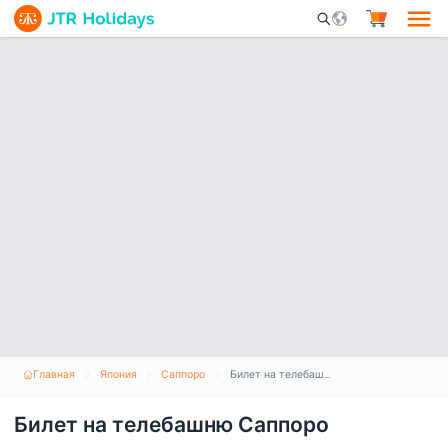
Mobile Search Opene
Главная
Япония
Саппоро
Билет на телебашню Саппоро
Билет на телебашню Саппоро