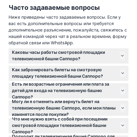
Часто задаваемые вопросы
Ниже приведены часто задаваемые вопросы. Если у
вас есть дополнительные вопросы или требуется
дополнительное разъяснение, пожалуйста, свяжитесь с
нашей командой через чат в реальном времени, форму
обратной связи или WhatsApp.
Каковы часы работы смотровой площадки
телевизионной башни Саппоро?
Телевизионная башня Саппоро открыта с 9:00 до
Как забронировать билеты на смотровую
22:00, продажа билетов заканчивается за 10 минут
площадку телевизионной башни Саппоро?
до закрытия. Во время специальных мероприятий,
Есть ли возрастные ограничения или плата за
Вы можете легко забронировать билеты онлайн
таких как Фестиваль снега в Саппоро, часы работы
детей для входа на телевизионную башню
прямо на этом сайте, выбрав предпочитаемую дату
продлеваются с 8:30 до 22:30 (могут меняться —
Саппоро?
и время. Для входа необходим мобильный ваучер и
пожалуйста, уточняйте при бронировании).
Могу ли я отменить или вернуть билет на
Дети от 0 до 2 лет проходят бесплатно, тогда как
паспорт.
телевизионную башню Саппоро, если мои планы
посетители от 16 лет и старше оплачивают
изменятся после покупки?
стоимость взрослого билета. Для школьников
Что мне нужно взять с собой при посещении
Билеты на телевизионную башню Саппоро не
старших классов в возрасте 16-18 лет действует
смотровой площадки телевизионной башни
подлежат возврату и отмене, поэтому убедитесь,
специальный тариф.
Саппоро?
что ваши планы окончательны перед
Подходит ли телевизионная башня Саппоро для
Возьмите с собой мобильный билет-ваучер и