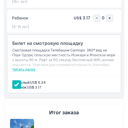
подчёркивающую сочетание современности и природы
(16+ лет)
города. Независимо от того, впервые ли вы исследуете
Хоккайдо или ищете уникальную точку обзора, посещение
Ребенок
US$ 3.17
-
0
+
телебашни Саппоро является незаменимым опытом,
позволяющим в одном незабываемом восхождении
(6-15 лет)
ощутить суть этого зелёного, динамичного мегаполиса
Билет на смотровую площадку
Основные моменты
Смотровая площадка Телебашни Саппоро: 360° вид на
Парк Одори, сельскую местность Исикари и Японское море
с высоты 90 м. Лифт за 60 секунд, бесплатный WiFi, ночная
подсветка. Знаковая достопримечательность Хоккайдо.
Включено
Читать далее
Включено
1 билет(ы) на смотровую площадку Телебашни Саппоро
Взрослый:
US$ 6.34
Политика в отношении детей и взрослых
Ребенок:
US$ 3.17
Часы работы
Итог заказа
Вещи, которые нужно знать