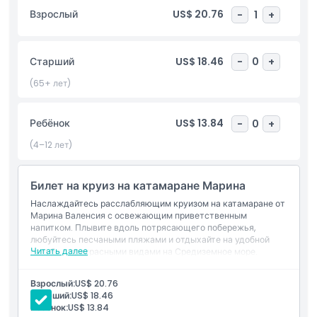
спроектирован для максимального комфорта, с просторной
Взрослый
US$ 20.76
-
1
+
открытой палубой, где можно отдыхать под солнцем, а
также уютной закрытой зоной для приема пищи или
укрытия от жары. На борту имеются такие удобства, как
Старший
US$ 18.46
-
0
+
чистые туалеты и комфортабельные места для сидения, что
обеспечивает беспроблемное путешествие для семей, пар и
(65+ лет)
путешественников-одиночек. Независимо от того, ищете ли
вы спокойный отдых, возможности для живописной
Ребёнок
US$ 13.84
-
0
+
фотографии или уникальный способ насладиться Валенсией,
этот круиз на катамаране предлагает идеальное сочетание
(4–12 лет)
расслабления, осмотра достопримечательностей и
незабываемых видов на океан.
Билет на круиз на катамаране Марина
Основные моменты
Наслаждайтесь расслабляющим круизом на катамаране от
Марина Валенсия с освежающим приветственным
напитком. Плывите вдоль потрясающего побережья,
любуйтесь песчаными пляжами и отдыхайте на удобной
Включено
Читать далее
палубе с прекрасными видами на Средиземное море.
Включено
1 напиток
Взрослый:
US$ 20.76
Исключения
Круиз на катамаране
Старший:
US$ 18.46
Экипаж и топливо
Ребёнок:
US$ 13.84