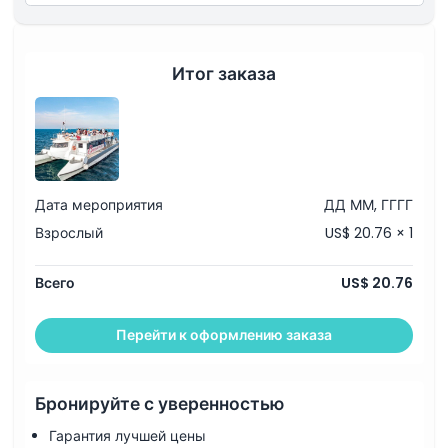
Часы работы
Вещи, которые нужно знать
Итог заказа
Местоположение
Дресс-код
Дата мероприятия
ДД ММ, ГГГГ
Взрослый
US$ 20.76 × 1
Политика отмены
Всего
US$ 20.76
Перейти к оформлению заказа
Бронируйте с уверенностью
Гарантия лучшей цены