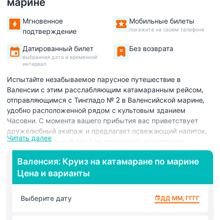
марине
Мгновенное
Мобильные билеты
покажите на своем телефоне
подтверждение
Датированный билет
Без возврата
выбранная дата и временной
интервал
Испытайте незабываемое парусное путешествие в
Валенсии с этим расслабляющим катамаранным рейсом,
отправляющимся с Тингладо № 2 в Валенсийской марине,
удобно расположенной рядом с культовым зданием
Часовни. С момента вашего прибытия вас приветствует
дружелюбный экипаж и предлагает освежающий напиток,
Читать далее
задавая идеальный тон для спокойного и приятного
путешествия по средиземноморским водам. Когда
Валенсия: Круиз на катамаране по марине
катамаран плавно покидает марину, наслаждайтесь
Цена и варианты
потрясающими панорамными видами на побережье
Валенсии, современную марину и золотистые песчаные
пляжи. Это путешествие идеально подходит для туристов,
Выберите дату
ДД ММ, ГГГГ
желающих расслабиться, исследуя одно из самых
красивых прибрежных направлений Испании. Катамаран