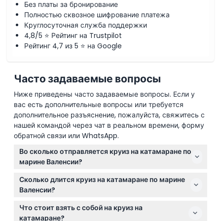
Без платы за бронирование
Полностью сквозное шифрование платежа
Круглосуточная служба поддержки
4,8/5 ⭐ Рейтинг на Trustpilot
Рейтинг 4,7 из 5 ⭐ на Google
Часто задаваемые вопросы
Ниже приведены часто задаваемые вопросы. Если у
вас есть дополнительные вопросы или требуется
дополнительное разъяснение, пожалуйста, свяжитесь с
нашей командой через чат в реальном времени, форму
обратной связи или WhatsApp.
Во сколько отправляется круиз на катамаране по
марине Валенсии?
Время круизов зависит от сезона и дня недели;
Сколько длится круиз на катамаране по марине
например, в высокий сезон круизы проходят в 13:00
Валенсии?
и 18:30 в определённые будние дни. Вы можете
Круиз длится примерно 50 минут, позволяя вам
проверить точное доступное время при онлайн-
Что стоит взять с собой на круиз на
расслабиться и насладиться парусным
бронировании на этом сайте. Прибывайте как
катамаране?