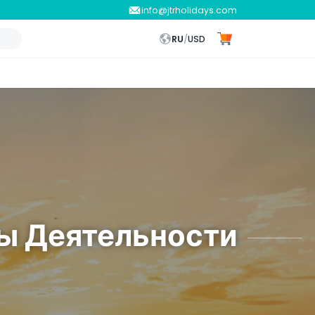
info@jtrholidays.com
RU
/
USD
ы Деятельности