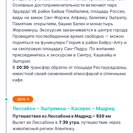
Основные достопримечательности включают парк
Эдуардо VII, район Байша Помбалина, площадь Россио,
виды на замок Сан-Жоржи, Алфаму, базилику Эштрелу,
Памятник открытиям, башню Белен и монастырь
Жеронимуш. Экскурсия заканчивается в центре города.
Проведите послеобеденное время свободно — можно
подняться на фуникулере Глория в район Байру-Алту и
на смотровую площадку Сан-Педру. По желанию
присоединитесь к экскурсии в Синтру, Кашкайш и
Эшторил.
В
20:30
трансфер обратно от площади Рестаурадореш,
известной своей оживленной атмосферой и отличными
кафе.
ДЕНЬ 3
Лиссабон - Эштремош - Касерес - Мадрид
Путешествие из Лиссабона в Мадрид – 620 км
Вылет из Лиссабона в
7:30 утра
, путешествие через
живописный регион Алентежу.