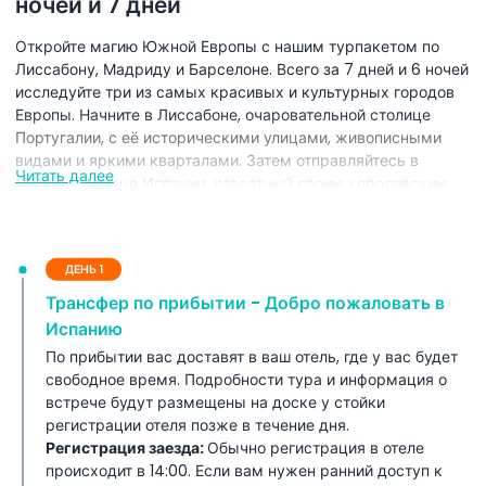
ночей и 7 дней
Откройте магию Южной Европы с нашим турпакетом по
Лиссабону, Мадриду и Барселоне. Всего за 7 дней и 6 ночей
исследуйте три из самых красивых и культурных городов
Европы. Начните в Лиссабоне, очаровательной столице
Португалии, с её историческими улицами, живописными
видами и яркими кварталами. Затем отправляйтесь в
Читать далее
Мадрид, сердце Испании, известный своим королевским
дворцом, оживлёнными площадями и музеями мирового
класса. Наконец, насладитесь уникальной архитектурой и
пляжами Барселоны, родине шедевров Гауди и знаменитой
ДЕНЬ 1
Саграда Фамилия. В этот тур по Европе входят экскурсии с
гидом по городам, проживание в отелях с завтраком,
Трансфер по прибытии - Добро пожаловать в
живописные переезды и многое другое. Идеально подходит
Испанию
для путешественников, желающих увидеть лучшее из
По прибытии вас доставят в ваш отель, где у вас будет
Португалии и Испании за одну поездку. Независимо от того,
свободное время. Подробности тура и информация о
любите ли вы историю, культуру, еду или искусство,
встрече будут размещены на доске у стойки
маршрут Лиссабон, Мадрид и Барселона подарит
регистрации отеля позже в течение дня.
незабываемые впечатления.
Регистрация заезда:
Обычно регистрация в отеле
происходит в 14:00. Если вам нужен ранний доступ к