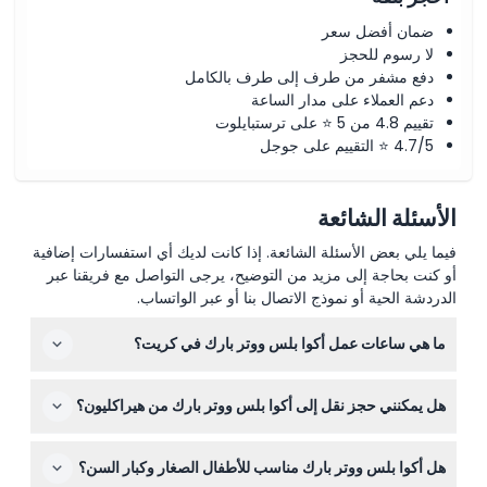
ضمان أفضل سعر
لا رسوم للحجز
دفع مشفر من طرف إلى طرف بالكامل
دعم العملاء على مدار الساعة
تقييم 4.8 من 5 ⭐ على ترستبايلوت
4.7/5 ⭐ التقييم على جوجل
الأسئلة الشائعة
فيما يلي بعض الأسئلة الشائعة. إذا كانت لديك أي استفسارات إضافية
أو كنت بحاجة إلى مزيد من التوضيح، يرجى التواصل مع فريقنا عبر
الدردشة الحية أو نموذج الاتصال بنا أو عبر الواتساب.
ما هي ساعات عمل أكوا بلس ووتر بارك في كريت؟
أكوا بلس ووتر بارك مفتوح يوميًا من الساعة 10:00 صباحًا حتى
هل يمكنني حجز نقل إلى أكوا بلس ووتر بارك من هيراكليون؟
18:00 طوال الموسم. (قد تتغير الأوقات — يرجى التأكد عند
الحجز)
نعم، يمكنك حجز خدمة النقل الاختيارية من هيراكليون والمناطق
هل أكوا بلس ووتر بارك مناسب للأطفال الصغار وكبار السن؟
المجاورة مع تذكرة دخول الحديقة مباشرة على هذا الموقع.