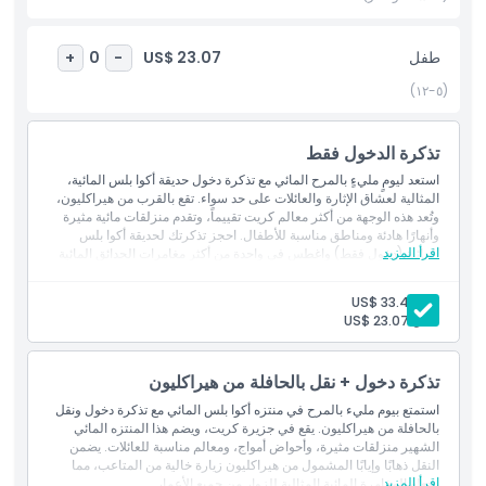
طفل
US$ 23.07
+
0
-
أبرز المعالم
(٥-١٢)
المتضمنات
تذكرة الدخول فقط
استعد ليومٍ مليءٍ بالمرح المائي مع تذكرة دخول حديقة أكوا بلس المائية،
سياسة الأطفال والبالغين
المثالية لعشاق الإثارة والعائلات على حد سواء. تقع بالقرب من هيراكليون،
وتُعد هذه الوجهة من أكثر معالم كريت تقييماً، وتقدم منزلقات مائية مثيرة
وأنهارًا هادئة ومناطق مناسبة للأطفال. احجز تذكرتك لحديقة أكوا بلس
الاستثناءات
اقرأ المزيد
المائية (دخول فقط) واغطس في واحدة من أكثر مغامرات الحدائق المائية
شعبيةً في اليونان.
بالغ:
US$ 33.47
ساعات العمل
طفل:
US$ 23.07
ما يجب معرفته
تذكرة دخول + نقل بالحافلة من هيراكليون
استمتع بيوم مليء بالمرح في منتزه أكوا بلس المائي مع تذكرة دخول ونقل
بالحافلة من هيراكليون. يقع في جزيرة كريت، ويضم هذا المنتزه المائي
الموقع
الشهير منزلقات مثيرة، وأحواض أمواج، ومعالم مناسبة للعائلات. يضمن
النقل ذهابًا وإيابًا المشمول من هيراكليون زيارة خالية من المتاعب، مما
اقرأ المزيد
يجعله المغامرة المائية المثالية للزوار من جميع الأعمار.