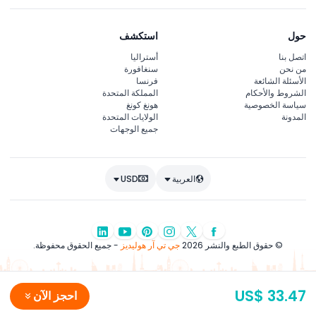
حول
استكشف
اتصل بنا
أستراليا
من نحن
سنغافورة
الأسئلة الشائعة
فرنسا
الشروط والأحكام
المملكة المتحدة
سياسة الخصوصية
هونغ كونغ
المدونة
الولايات المتحدة
جميع الوجهات
العربية
USD
© حقوق الطبع والنشر 2026
جي تي آر هوليديز
- جميع الحقوق محفوظة.
US$ 33.47
احجز الآن