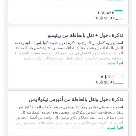
كيفية الوصول إلى هناك
بالغ:
US$ 42.69
طفل:
US$ 28.87
كيفية الاسترداد
تذكرة دخول + نقل بالحافلة من ريثيمنو
قواعد اللباس
استمتع بيوم كامل من المرح مع تذكرة دخول حديقة أكوا بلس المائية وخدمة
النقل بالحافلة من ريثمنو. مثالية للعائلات ومحبي الإثارة، تقدّم هذه الحديقة
المائية المصنفة ضمن الأفضل في كريت منزلقات مثيرة، مسابح للاسترخاء،
الشروط والأحكام
ومناطق مخصصة للأطفال. يُسَهّل النقل المريح ذهابًا وإيابًا من ريثمنو
اقرأ المزيد
الاستمتاع بإحدى أفضل تجارب الحدائق المائية في اليونان.
سياسة الإلغاء
بالغ:
US$ 51.93
طفل:
US$ 28.87
تذكرة دخول ونقل بالحافلة من أغيوس نيكولاوس
استمتع بيوم مليء بالمرح مع تذكرة دخول حديقة الألعاب المائية أكوا بلس
ونقل بالحافلة من أغيوس نيكولاوس. تتضمن هذه الحزمة المتكاملة كل
شيء بما في ذلك النقل ذهابًا وإيابًا والوصول إلى واحدة من أفضل الحدائق
المائية في كريت. مع زحاليق مائية مثيرة، وأنهار مائية هادئة، ومناطق رش
اقرأ المزيد
مائية، فهي مثالية للعائلات والأطفال ومحبي المغامرة القادمين من أغيوس
نيكولاوس.