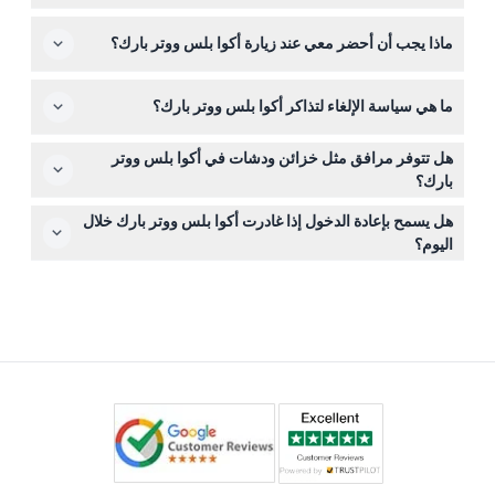
الأطفال من عمر 0-4 يدخلون مجانًا، ويجب أن يكون الأطفال
ماذا يجب أن أحضر معي عند زيارة أكوا بلس ووتر بارك؟
من عمر 0-12 برفقة شخص بالغ يدفع التذكرة، ويتمتع كبار السن
فوق 60 سنة بتخفيض على رسوم الدخول. الحديقة تحتوي أيضًا
تأكد من إحضار منشفتك الخاصة، وقبعة شمس، وواقي شمس.
على مناطق مخصصة للأطفال مع أحواض سباحة ضحلة وزحاليق
ما هي سياسة الإلغاء لتذاكر أكوا بلس ووتر بارك؟
يتطلب ارتداء ملابس سباحة مناسبة لجميع الألعاب المائية،
صغيرة.
والأنابيب العائمة متوفرة للشراء في الموقع.
يمكنك إلغاء الحجز واسترداد المبلغ بالكامل إذا قمت بذلك قبل
هل تتوفر مرافق مثل خزائن ودشات في أكوا بلس ووتر
24 ساعة على الأقل من بدء الفعالية. في حالات الطقس
بارك؟
القاسية أو الأحداث غير المتوقعة، يمكنك إعادة الجدولة أو
نعم، تتوفر خزائن للتخزين ومرافق دش في الموقع؛ يمكنك
استرداد المبلغ كاملاً.
هل يسمح بإعادة الدخول إذا غادرت أكوا بلس ووتر بارك خلال
سؤال الموظفين عن الأسعار عند وصولك.
اليوم؟
لا يسمح بإعادة الدخول بعد مغادرة الحديقة، لذا خطط للبقاء
طوال مدة زيارتك.