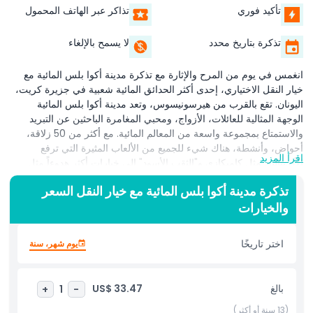
تأكيد فوري
تذاكر عبر الهاتف المحمول
تذكرة بتاريخ محدد
لا يسمح بالإلغاء
انغمس في يوم من المرح والإثارة مع تذكرة مدينة أكوا بلس المائية مع
خيار النقل الاختياري، إحدى أكثر الحدائق المائية شعبية في جزيرة كريت،
اليونان. تقع بالقرب من هيرسونيسوس، وتعد مدينة أكوا بلس المائية
الوجهة المثالية للعائلات، الأزواج، ومحبي المغامرة الباحثين عن التبريد
والاستمتاع بمجموعة واسعة من المعالم المائية. مع أكثر من 50 زلاقة،
أحواض، وأنشطة، هناك شيء للجميع من الألعاب المثيرة التي ترفع
اقرأ المزيد
الأدرينالين مثل كاميكازي و"الثقب الأسود" إلى خيارات أكثر هدوءاً مثل
النهر الكسول ومناطق اللعب المائي للأطفال. الحديقة مُزَّينة بحدائق غنّاء
تذكرة مدينة أكوا بلس المائية مع خيار النقل السعر
وتوفر مناطق مظللة للاسترخاء بين المغامرات. اختر التذكرة مع خيار
والخيارات
النقل لتجربة خالية من المتاعب، بما في ذلك الالتقاط والتوصيل المريح من
هيراكليون والمناطق القريبة. مع مرافق عالية المستوى، إشراف منقذي
السباحة، ومطاعم في الموقع تقدم أطعمة محلية ودولية، تضمن أكوا بلس
اختر تاريخًا
يوم شهر، سنة
زيارة آمنة وممتعة لجميع الأعمار. سواء كنت تخطط ليوم عائلي ممتع،
خروج جماعي، أو فقط لتجنب حرارة الصيف، فإن مدينة أكوا بلس المائية
تعد من الأماكن التي يجب زيارتها في كريت. احجز تذاكرك لمدينة أكوا
بالغ
US$ 33.47
+
1
-
بلس المائية مع خيار النقل اليوم واصنع ذكريات لا تُنسى في واحدة من
أفضل الحدائق المائية في اليونان.
(13 سنة أو أكثر)