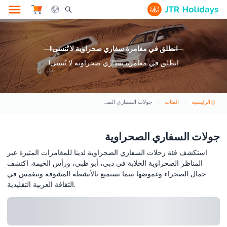
le Search Opener Icon
انطلق في مغامرة سفاري صحراوية لا تُنسى!
انطلق في مغامرة سفاري صحراوية لا تُنسى!
الرئيسية
الفئات
جولات السفاري الصحراوية
جولات السفاري الصحراوية
استكشف فئة رحلات السفاري الصحراوية لدينا للمغامرات المثيرة عبر
المناظر الصحراوية الخلابة في دبي، أبو ظبي، ورأس الخيمة. اكتشف
جمال الصحراء وغموضها بينما تستمتع بالأنشطة المشوقة وتنغمس في
الثقافة العربية التقليدية.