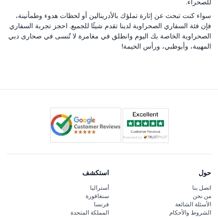
للصحراء.
سواء كنت تبحث عن إثارة تملؤك بالأدرينالين أو لحظات هدوء وطمأنينة،
فإن فئة السفاري الصحراوية لدينا تقدم شيئًا للجميع. احجز تجربة السفاري
الصحراوية الخاصة بك اليوم وانطلق في مغامرة لا تُنسى في صحارى دبي
المهيبة، وأبوظبي، ورأس الخيمة!
حول
استكشف
اتصل بنا
أستراليا
من نحن
سنغافورة
الأسئلة الشائعة
فرنسا
الشروط والأحكام
المملكة المتحدة