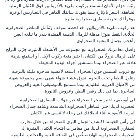
وثبّت حزام الأمان لتستمتع بركوب مليء بالأدرينالين فوق الكثبان الرملية
الشاهقة. اشعر بالإثارة بينما يقودك سائقك الماهر في التضاريس الوعرة،
موفراً لك تجربة سفاري صحراوية مثيرة.
بعد ركوب مليء بالأدرينالين، خذ لحظة لتتوقف وتَتأمل المناظر الصحراوية
الخلّابة. التقط صورًا مذهلة للرمال الذهبية الممتدة بقدر ما تبلغه العين
وأعجب بجمال المشهد الصحراوي.
واصل مغامرتك الصحراوية مع مجموعة من الأنشطة المثيرة. جرّب التزلج
على الرمال نزولًا من الكثبان، اختبر متعة ركوب الإبل، أو استمتع بنزهة
هادئة عبر الصحراء بينما تستنشق أجواء الهدوء المحيطة.
مع غروب الشمس فوق الصحراء، استعد لأمسية ساحرة مليئة بالترفيه
وتناول الطعام تحت النجوم. تذوق عشاء شواء شهي يضم مجموعة شهية
من الأطباق العربية التقليدية بينما تستمتع بالموسيقى الحية والعروض
الساحرة، بما في ذلك رقص البطن وعروض التانورة.
في أبوظبي، اختبر سحر الصحراء عبر جولات السفاري الصحراوية
الحصرية لدينا. اجتز المناظر الصحراوية الشاسعة وشاهد جمال الصحراء
العربية الأيقونية أثناء انطلاقك في رحلة لا تُنسى عبر الكثبان.
في رأس الخيمة، اكتشف الجمال البري للصحراء من خلال تجارب
السفاري الصحراوية لدينا. من مغامرات اقتحام الكثبان المثيرة إلى
المخيمات الصحراوية الهادئة، غُص في الثقافة الغنية والعجائب الطبيعية