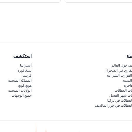
طة
استكشف
 حول العالم
أستراليا
فاري في الصحراء
سنغافورة
لقوارب الشراعية
فرنسا
لمدينة
المملكة المتحدة
اخرة
هونغ كونغ
ات العطلات
الولايات المتحدة
قات شهر العسل
جميع الوجهات
لعطلات في تركيا
لعطلات في جزر المالديف