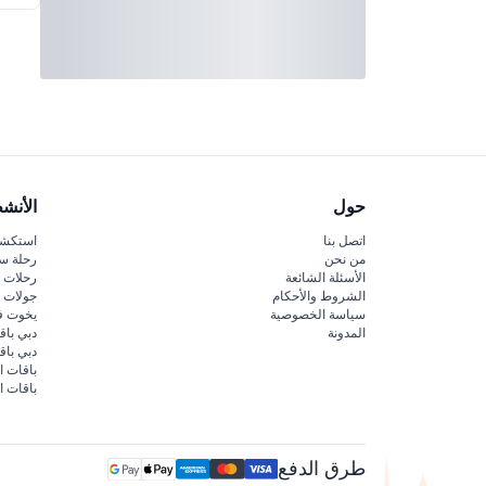
حول
الأنش
اتصل بنا
استكشف
من نحن
رحلة س
الأسئلة الشائعة
رحلات ا
الشروط والأحكام
جولات ا
سياسة الخصوصية
يخوت ف
المدونة
دبي باق
دبي با
باقات ا
باقات ا
طرق الدفع