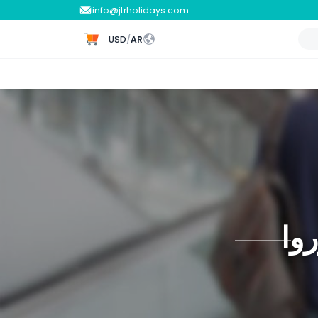
info@jtrholidays.com
USD
/
AR
روا