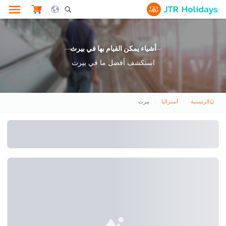
le Search Opener Icon
أشياء يمكن القيام بها في بيرث
استكشف أفضل ما في بيرث
الرئيسية
أستراليا
بيرث