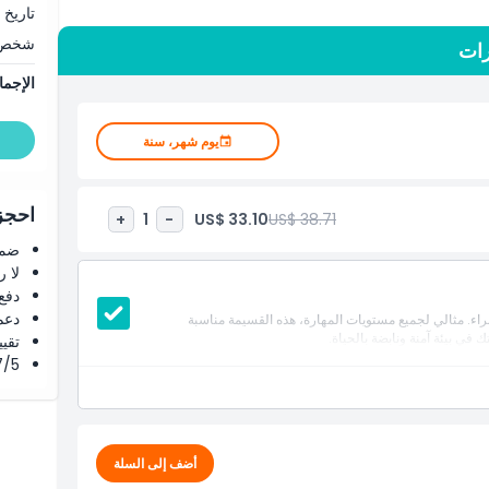
تاريخ 
صغيرة أو كبيرة، مما يجعلها مثالية للتجمعات من جميع الأحجام.
شخص
رات
من السهل العثور على التجربة المثالية التي تناسب احتياجاتك. تقع
لوصول إليها.
الإجما
زياً في آنٍ واحد، فإن رمي الفؤوس في بيرث خيار ممتاز لإضفاء
يوم شهر، سنة
احجز 
US$ 33.10
US$ 38.71
+
1
-
ضما
لا 
دفع
دعم
من خبراء. مثالي لجميع مستويات المهارة، هذه القسيمة مناسبة
 في بيئة آمنة ونابضة بالحياة.
تقييم 4.8 من 5 ⭐ ع
4.7/5 ⭐ التق
أضف إلى السلة