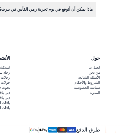
لأسباب تتعلق بالسلامة، لا يُنصح النساء الحوامل لأكثر من 5 أشهر بالمشاركة في أنشطة رمي ا
ماذا يمكن أن أتوقع في يوم تجربة رمي الفأس في بيرث؟
ستبدأ بتوجيه وتدريب السلامة من قبل مدربين خبراء، ث
حول
الأنش
اتصل بنا
استكشف
من نحن
رحلة س
الأسئلة الشائعة
رحلات ا
الشروط والأحكام
جولات ا
سياسة الخصوصية
يخوت ف
المدونة
دبي باق
دبي با
باقات ا
باقات ا
طرق الدفع