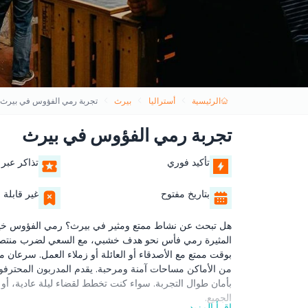
الرئيسية
أستراليا
بيرث
تجربة رمي الفؤوس في بيرث
تجربة رمي الفؤوس في بيرث
تأكيد فوري
تذاكر عبر 
بتاريخ مفتوح
غير قابلة ل
هل تبحث عن نشاط ممتع ومثير في بيرث؟ رمي الفؤوس خيار ر
المثيرة رمي فأس نحو هدف خشبي، مع السعي لضرب منتصف ال
بوقت ممتع مع الأصدقاء أو العائلة أو زملاء العمل. سرعان 
من الأماكن مساحات آمنة ومرحبة. يقدم المدربون المحترفون د
بأمان طوال التجربة. سواء كنت تخطط لقضاء ليلة عادية، أو ل
الجميع.
اقرأ المزيد