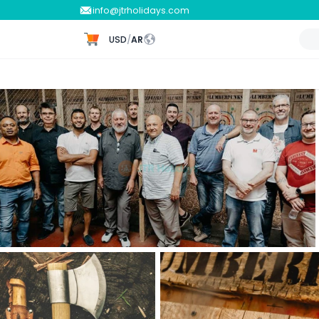
info@jtrholidays.com
USD
/
AR