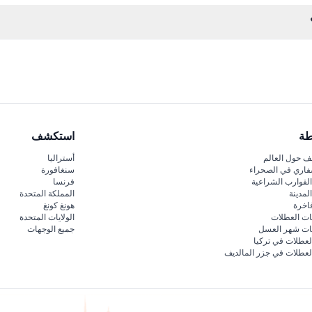
لفأس.
م تمارس رمي الفؤوس الصغيرة قبل الانتقال إلى الفؤوس الأكبر، وكل ذلك في ب
طة
استكشف
 حول العالم
أستراليا
فاري في الصحراء
سنغافورة
لقوارب الشراعية
فرنسا
لمدينة
المملكة المتحدة
اخرة
هونغ كونغ
ات العطلات
الولايات المتحدة
قات شهر العسل
جميع الوجهات
لعطلات في تركيا
لعطلات في جزر المالديف