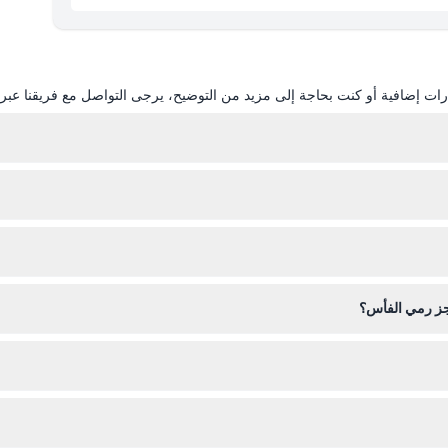
ات إضافية أو كنت بحاجة إلى مزيد من التوضيح، يرجى التواصل مع فريقنا عبر ال
لأحذية المفتوحة من أجل السلامة. كما يُفضل ارتداء ملابس مريحة تسمح بالحركة 
 حجز رمي الفأس؟
من اختيار التاريخ والوقت بعناية عند الحجز عبر الإنترنت على هذا الموقع.
اريخ ووقت المشاركة المفضل لديك خلال عملية الحجز عبر الإنترنت.