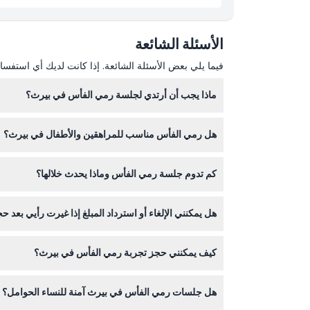
ساعات العمل
الأسئلة الشائعة
ما يجب معرفته
فيما يلي بعض الأسئلة الشائعة. إذا كانت لديك أي استفسار
ماذا يجب أن أرتدي لجلسة رمي الفأس في بيرث؟
الموقع
تأكد من ارتداء أحذية مغلقة الأصابع، حيث لا يُسمح با
هل رمي الفأس مناسب للمراهقين والأطفال في بيرث؟
كيفية الوصول إلى هناك
يجب أن يكون المشاركون بسن 14 سنة أو أكثر. يحتاج المراهقون الذين تتراوح أعمارهم بين 14 و17 سنة إلى مرافقة بالغ يدفع التكاليف والحصول على موافقة الوالدين أو الوصي للانضمام.
كم تدوم جلسة رمي الفأس وماذا يحدث خلالها؟
كيفية الاسترداد
تستمر كل جلسة حوالي 90 دقيقة، تبدأ بتدريب وتعليم السلامة باستخدام فؤوس صغيرة ثم ممارسة الألعاب باستخدام فؤوس أكبر، وكل ذلك تحت إشراف مدربين محترفين.
هل يمكنني الإلغاء أو استرداد المبلغ إذا غيرت رأيي بعد
قواعد اللباس
التذاكر غير قابلة للاسترداد ولا يمكن إلغاؤها، لذا تأكد 
كيف يمكنني حجز تجربة رمي الفأس في بيرث؟
سياسة الإلغاء
بعد شراء تذكرتك عبر هذا الموقع، ستتمكن من اختيار ت
هل جلسات رمي الفأس في بيرث آمنة للنساء الحوامل؟