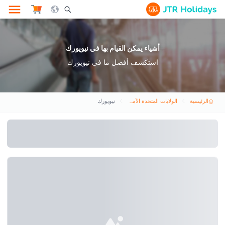
le Search Opener Icon
أشياء يمكن القيام بها في نيويورك
استكشف أفضل ما في نيويورك
الرئيسية
الولايات المتحدة الأمريكية
نيويورك