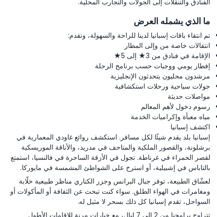
الفنادق والتنقلات إلى الجولات والتجارب المحلية.
ما الذي يشمله العرض
تم انتقاء باقات إسبانيا لدينا للراحة والسهولة، وتقدم:
انتقالات خاصة من وإلى المطار
الإقامة في فنادق من 3★ إلى 5★
إفطار يومي ووجبات حسب برنامج الرحلة
مرشدون محليون يتحدثون الإنجليزية
جولات سياحية ورحلات استكشافية
مواصلات حديثة
رسوم دخول لأهم المعالم
مياه معبأة وإكراميات الخدمة
اكتشف إسبانيا
إسبانيا بلد يقدم شيئًا لكل مسافر. استكشف روائع غاودي المعمارية في
برشلونة، والقصور الملكية والمتاحف في مدريد، والأناقة الموريسكية
لقصر الحمراء في غرناطة. تجول في الأزقة الساحرة في فالنسيا، استمتع
بالتاباس في إشبيلية، أو استرخ على الشواطئ المشمسة في مايوركا.
لعشّاق الطبيعة، توفر جبال البرانس وجزر الكناري مناظر طبيعية خلّابة
ومغامرات في الهواء الطلق. سواء كنت تبحث عن الثقافة أو المأكولات أو
السواحل، تقدم إسبانيا كل ذلك بسحر لا مثيل له.
تتراوح برامجنا من 2 إلى 7 ليالٍ، مع خيارات مرنة للإقامات الأطول