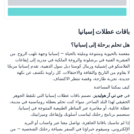
باقات عطلات إسبانيا
هل تحلم برحلة إلى إسبانيا؟
مفعمة بالحيوية ومتنوعة ومليئة بالحياة — إسبانيا وجهة تلهب الروح. من
العبقرية الفنية في برشلونة والروعة الملكية في مدريد إلى إيقاعات
الفلامنكو في إشبيلية ورمال كوستا ديل سول الذهبية، تقدم إسبانيا مزيجًا
لا يقاوم من التاريخ والثقافة والاحتفالات. كل زاوية تكشف عن نكهة
جديدة، تجربة طازجة، وقصة تنتظر الاكتشاف.
كيف يمكننا المساعدة
في
جي تي آر هوليديز
، نصمم باقات عطلات إسبانيا التي تلتقط الجوهر
الحقيقي لهذا البلد الساحر. سواء كنت تحلم بعطلة رومانسية في مدينة،
عطلة عائلية، أو مغامرة عبر المناظر الطبيعية المتنوعة في إسبانيا،
سنصمم برنامج رحلتك ليناسب أسلوبك وإيقاعك وميزانيتك.
إذا لم تناسبك باقاتنا الجاهزة، تواصل معنا عبر واتساب أو البريد
الإلكتروني، وسيقوم خبراؤنا في السفر بصياغة رحلتك الشخصية — من