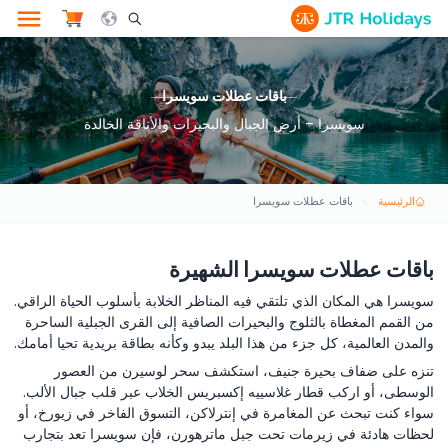
le Search Opener Icon
باقات عطلات سويسرا
سويسرا – أرض الجبال والبحيرات والأناقة الخالدة
الرئيسية
باقات عطلات سويسرا
باقات عطلات سويسرا الشهيرة
سويسرا هي المكان الذي تلتقي فيه المناظر الخلابة بأسلوب الحياة الراقي.
من القمم المغطاة بالثلوج والبحيرات الصافية إلى القرى الجبلية الساحرة
والمدن العالمية، كل جزء من هذا البلد يبدو وكأنه بطاقة بريدية تحيا أمامك.
تنزه على ضفاف بحيرة جنيف، استكشف سحر لوسيرن من العصور
الوسطى، أو اركب قطار غلاسييه إكسبريس الخلاب عبر قلب جبال الألب.
سواء كنت تبحث عن المغامرة في إنترلاكن، التسوق الفاخر في زيورخ، أو
لحظات هادئة في زيرمات تحت جبل ماترهورن، فإن سويسرا تعد بتجارب