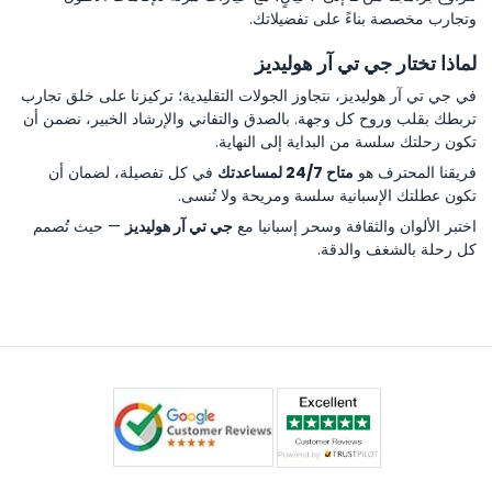
وتجارب مخصصة بناءً على تفضيلاتك.
لماذا تختار جي تي آر هوليديز
في جي تي آر هوليديز، نتجاوز الجولات التقليدية؛ تركيزنا على خلق تجارب
تربطك بقلب وروح كل وجهة. بالصدق والتفاني والإرشاد الخبير، نضمن أن
تكون رحلتك سلسة من البداية إلى النهاية.
فريقنا المحترف هو
متاح 24/7 لمساعدتك
في كل تفصيلة، لضمان أن
تكون عطلتك الإسبانية سلسة ومريحة ولا تُنسى.
اختبر الألوان والثقافة وسحر إسبانيا مع
جي تي آر هوليديز
— حيث تُصمم
كل رحلة بالشغف والدقة.