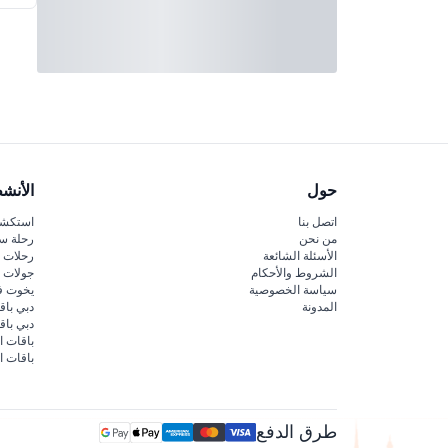
حول
الأنش
اتصل بنا
استكشف
من نحن
رحلة س
الأسئلة الشائعة
رحلات ا
الشروط والأحكام
جولات ا
سياسة الخصوصية
يخوت ف
المدونة
دبي باق
دبي با
باقات ا
باقات ا
طرق الدفع