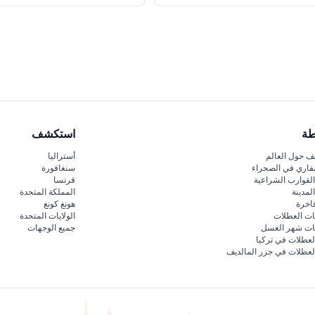
طة
استكشف
 حول العالم
أستراليا
فاري في الصحراء
سنغافورة
لقوارب الشراعية
فرنسا
لمدينة
المملكة المتحدة
اخرة
هونغ كونغ
ات العطلات
الولايات المتحدة
قات شهر العسل
جميع الوجهات
لعطلات في تركيا
لعطلات في جزر المالديف