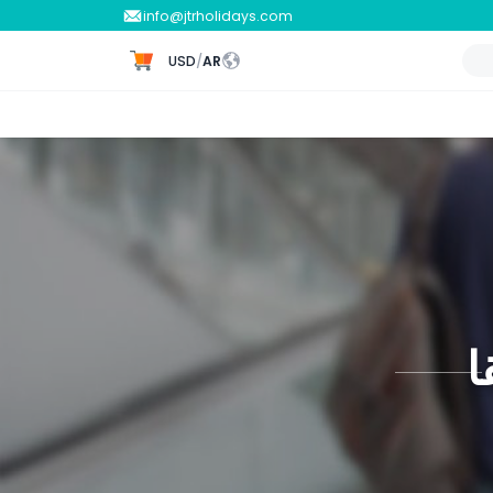
info@jtrholidays.com
USD
/
AR
ا